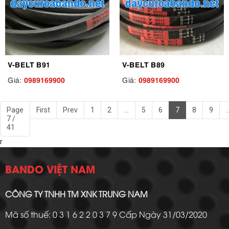
V-BELT B91
V-BELT B89
0989169900
0989169900
Giá:
Giá:
Page
First
Prev
1
2
...
5
6
7
8
9
..
7 /
41
r
BANDO VIỆT NAM
CÔNG TY TNHH TM XNK TRUNG NAM
Mã số thuế: 0 3 1 6 2 2 0 3 7 9 Cấp Ngày 31/03/2020