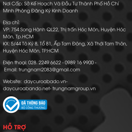
Nơi Cấp: Sở Kế Hoạch Và Đầu Tư Thành Phố Hồ Chí
Minh Phòng Đăng Ký Kinh Doanh
Địa chỉ:
VP: 754 Song Hành QL22, Thị trấn Hóc Môn, Huyện Hóc
Môn, Tp.HCM
KX: 5/44 Tô Ký 8, Tổ 81, Ấp Tam Đông, Xã Thới Tam Thôn,
Huyện Hóc Môn, TP.HCM
Điện thoại: 028. 2249 6622 - 0989 16 9900 -
Email: trungnam2083@gmail.com
Website: daycuroabado.vn-
daycuroabando.net- trungnamgroup.vn
HỖ TRỢ