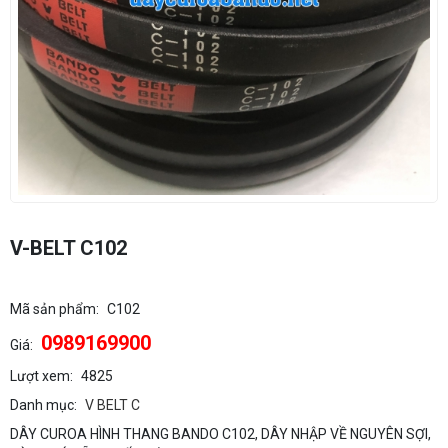
V-BELT C102
Mã sản phẩm:
C102
0989169900
Giá:
Lượt xem:
4825
Danh mục:
V BELT C
DÂY CUROA HÌNH THANG BANDO C102, DÂY NHẬP VỀ NGUYÊN SỢI,