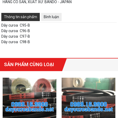
HÀNG CÓ SẴN, XUẤT XỨ: BANDO - JAPAN
Thông tin sản phẩm
Bình luận
Dây curoa
C95-B
Dây curoa
C96-B
Dây curoa
C97-B
Dây curoa
C98-B
SẢN PHẨM CÙNG LOẠI