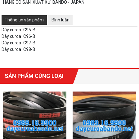
HÀNG CÓ SẴN, XUẤT XỨ: BANDO - JAPAN
Thông tin sản phẩm
Bình luận
Dây curoa
C95-B
Dây curoa
C96-B
Dây curoa
C97-B
Dây curoa
C98-B
SẢN PHẨM CÙNG LOẠI