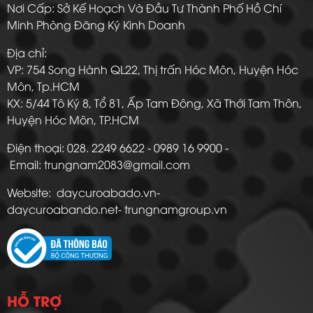
Nơi Cấp: Sở Kế Hoạch Và Đầu Tư Thành Phố Hồ Chí
Minh Phòng Đăng Ký Kinh Doanh
Địa chỉ:
VP: 754 Song Hành QL22, Thị trấn Hóc Môn, Huyện Hóc
Môn, Tp.HCM
KX: 5/44 Tô Ký 8, Tổ 81, Ấp Tam Đông, Xã Thới Tam Thôn,
Huyện Hóc Môn, TP.HCM
Điện thoại: 028. 2249 6622 - 0989 16 9900 -
Email: trungnam2083@gmail.com
Website: daycuroabado.vn-
daycuroabando.net- trungnamgroup.vn
HỖ TRỢ