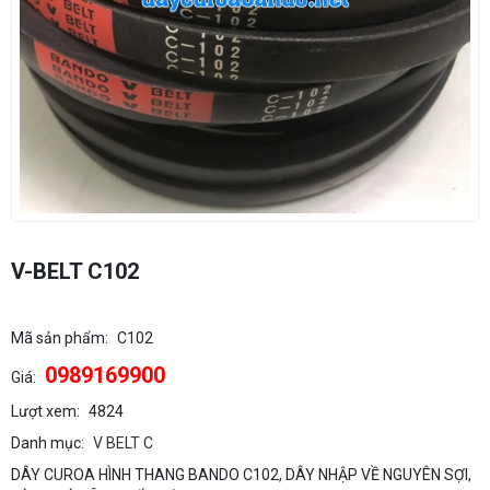
V-BELT C102
Mã sản phẩm:
C102
0989169900
Giá:
Lượt xem:
4824
Danh mục:
V BELT C
DÂY CUROA HÌNH THANG BANDO C102, DÂY NHẬP VỀ NGUYÊN SỢI,