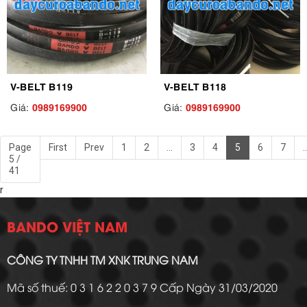
V-BELT B119
V-BELT B118
0989169900
0989169900
Giá:
Giá:
Page
First
Prev
1
2
...
3
4
5
6
7
..
5 /
41
r
BANDO VIỆT NAM
CÔNG TY TNHH TM XNK TRUNG NAM
Mã số thuế: 0 3 1 6 2 2 0 3 7 9 Cấp Ngày 31/03/2020