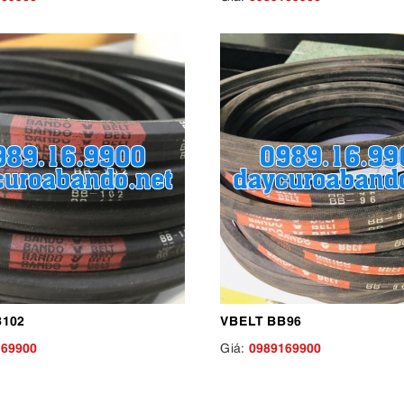
B102
VBELT BB96
169900
0989169900
Giá: