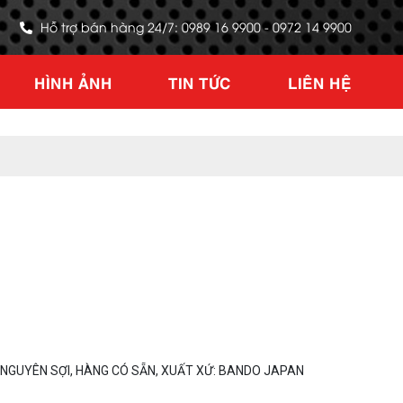
Hỗ trợ bán hàng 24/7: 0989 16 9900 - 0972 14 9900
HÌNH ẢNH
TIN TỨC
LIÊN HỆ
 NGUYÊN SỢI, HÀNG CÓ SẴN, XUẤT XỨ: BANDO JAPAN