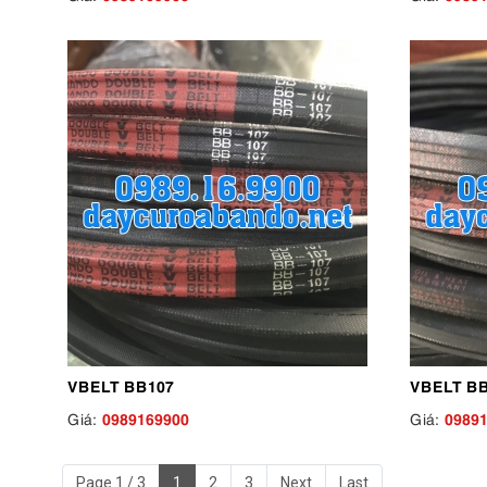
VBELT BB107
VBELT B
0989169900
0989
Giá:
Giá:
Page 1 / 3
1
2
3
Next
Last