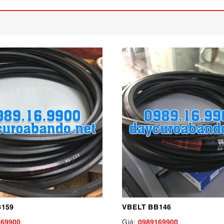
B159
VBELT BB146
169900
0989169900
Giá: