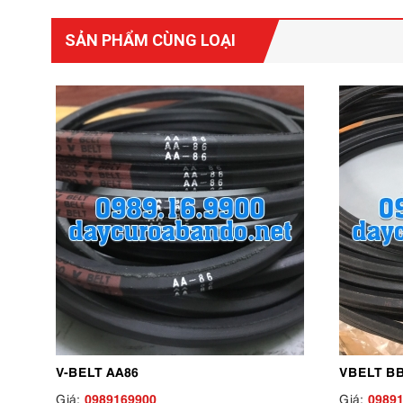
SẢN PHẨM CÙNG LOẠI
V-BELT AA86
VBELT B
0989169900
0989
Giá:
Giá: