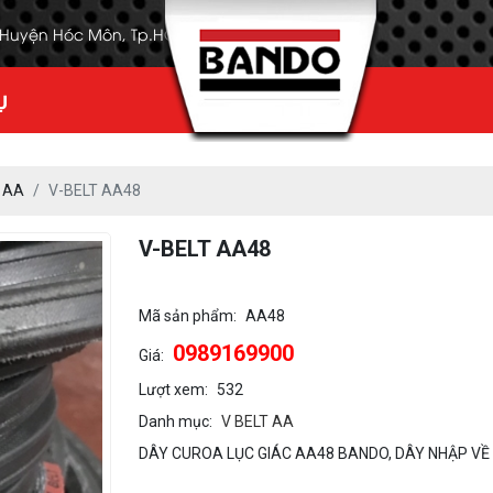
, Huyện Hóc Môn, Tp.HCM
Ụ
 AA
V-BELT AA48
V-BELT AA48
Mã sản phẩm:
AA48
0989169900
Giá:
Lượt xem:
532
Danh mục:
V BELT AA
DÂY CUROA LỤC GIÁC AA48 BANDO, DÂY NHẬP VỀ