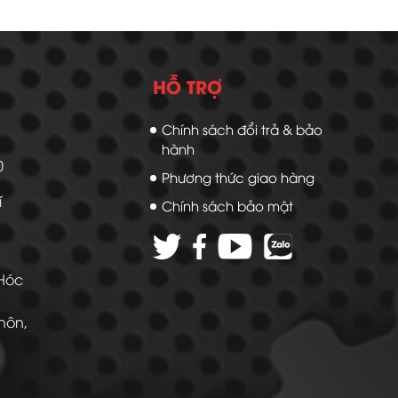
HỖ TRỢ
Chính sách đổi trả & bảo
hành
20
Phương thức giao hàng
í
Chính sách bảo mật
 Hóc
Thôn,
 -