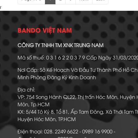
r
BANDO VIỆT NAM
CÔNG TY TNHH TM XNK TRUNG NAM
Mã số thuế: 0 3 1 6 2 2 0 3 7 9 Cấp Ngày 31/03/20
Nơi Cấp: Sở Kế Hoạch Và Đầu Tư Thành Phố Hồ Ch
Minh Phòng Đăng Ký Kinh Doanh
Địa chỉ:
VP: 754 Song Hành QL22, Thị trấn Hóc Môn, Huyện
Môn, Tp.HCM
KX: 5/44 Tô Ký 8, Tổ 81, Ấp Tam Đông, Xã Thới Tam 
Huyện Hóc Môn, TP.HCM
Điện thoại: 028. 2249 6622 - 0989 16 9900