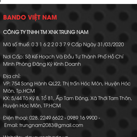
r
BANDO VIỆT NAM
CÔNG TY TNHH TM XNK TRUNG NAM
Mã số thuế: 0 3 1 6 2 2 0 3 7 9 Cấp Ngày 31/03/2020
Nơi Cấp: Sở Kế Hoạch Và Đầu Tư Thành Phố Hồ Chí
Minh Phòng Đăng Ký Kinh Doanh
Địa chỉ:
VP: 754 Song Hành QL22, Thị trấn Hóc Môn, Huyện Hóc
Môn, Tp.HCM
KX: 5/44 Tô Ký 8, Tổ 81, Ấp Tam Đông, Xã Thới Tam Thôn,
Huyện Hóc Môn, TP.HCM
Điện thoại: 028. 2249 6622 - 0989 16 9900 -
Email: trungnam2083@gmail.com