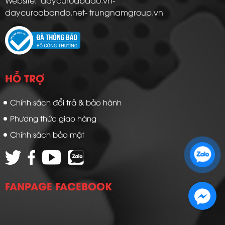
Website: daycuroabado.vn-
daycuroabando.net- trungnamgroup.vn
HỖ TRỢ
Chính sách đổi trả & bảo hành
Phương thức giao hàng
Chính sách bảo mật
Zalo 1: 0989 16 9900
Zalo 2: 0972 14 9900
FANPAGE FACEBOOK