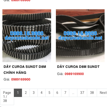
DÂY CUROA SUNDT D8M
DÂY CUROA D8M SUNDT
CHÍNH HÃNG
0989169900
Giá:
0989169900
Giá:
Page
1
2
3
4
5
6
7
...
37
38
Next
1 /
38