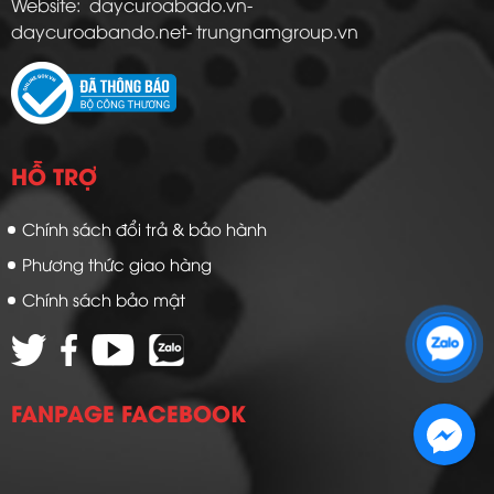
Website: daycuroabado.vn-
daycuroabando.net- trungnamgroup.vn
HỖ TRỢ
Chính sách đổi trả & bảo hành
Phương thức giao hàng
Chính sách bảo mật
Zalo 1: 0989 16 9900
Zalo 2: 0972 14 9900
FANPAGE FACEBOOK