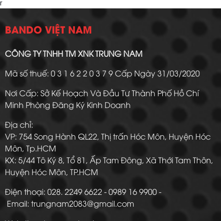
r
BANDO VIỆT NAM
CÔNG TY TNHH TM XNK TRUNG NAM
Mã số thuế: 0 3 1 6 2 2 0 3 7 9 Cấp Ngày 31/03/2020
Nơi Cấp: Sở Kế Hoạch Và Đầu Tư Thành Phố Hồ Chí
Minh Phòng Đăng Ký Kinh Doanh
Địa chỉ:
VP: 754 Song Hành QL22, Thị trấn Hóc Môn, Huyện Hóc
Môn, Tp.HCM
KX: 5/44 Tô Ký 8, Tổ 81, Ấp Tam Đông, Xã Thới Tam Thôn,
Huyện Hóc Môn, TP.HCM
Điện thoại: 028. 2249 6622 - 0989 16 9900 -
Email: trungnam2083@gmail.com