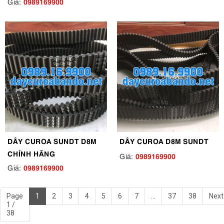
0989169900
Giá:
DÂY CUROA SUNDT D8M
DÂY CUROA D8M SUNDT
CHÍNH HÃNG
0989169900
Giá:
0989169900
Giá:
Page
1
2
3
4
5
6
7
...
37
38
Next
1 /
38