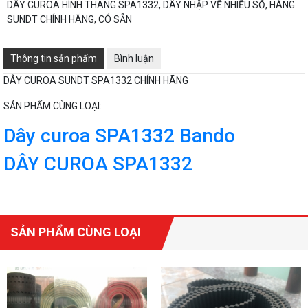
DÂY CUROA HÌNH THANG SPA1332, DÂY NHẬP VỀ NHIỀU SỐ, HÀNG
SUNDT CHÍNH HÃNG, CÓ SẴN
Thông tin sản phẩm
Bình luận
DÂY CUROA SUNDT SPA1332 CHÍNH HÃNG
SẢN PHẨM CÙNG LOẠI:
Dây curoa SPA1332 Bando
DÂY CUROA SPA1332
SẢN PHẨM CÙNG LOẠI