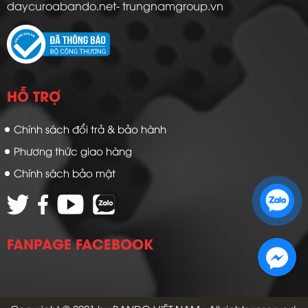
daycuroabando.net- trungnamgroup.vn
HỖ TRỢ
Chính sách đổi trả & bảo hành
Phương thức giao hàng
Chính sách bảo mật
Zalo 1: 0989 16 9900
Zalo 2: 0972 14 9900
FANPAGE FACEBOOK