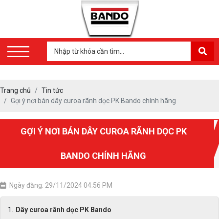
Trang chủ
Tin tức
Gợi ý nơi bán dây curoa rãnh dọc PK Bando chính hãng
GỢI Ý NƠI BÁN DÂY CUROA RÃNH DỌC PK
BANDO CHÍNH HÃNG
Ngày đăng: 29/11/2024 04:56 PM
Dây curoa rãnh dọc PK Bando