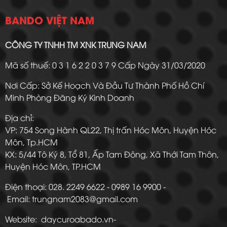
BANDO VIỆT NAM
CÔNG TY TNHH TM XNK TRUNG NAM
Mã số thuế: 0 3 1 6 2 2 0 3 7 9 Cấp Ngày 31/03/2020
Nơi Cấp: Sở Kế Hoạch Và Đầu Tư Thành Phố Hồ Chí
Minh Phòng Đăng Ký Kinh Doanh
Địa chỉ:
VP: 754 Song Hành QL22, Thị trấn Hóc Môn, Huyện Hóc
Môn, Tp.HCM
KX: 5/44 Tô Ký 8, Tổ 81, Ấp Tam Đông, Xã Thới Tam Thôn,
Huyện Hóc Môn, TP.HCM
Điện thoại: 028. 2249 6622 - 0989 16 9900 -
Email: trungnam2083@gmail.com
Website: daycuroabado.vn-