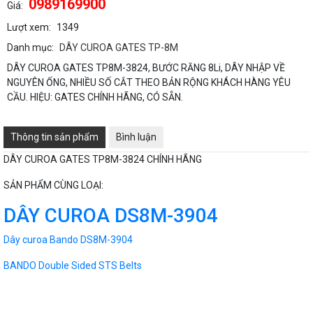
0989169900
Giá:
Lượt xem:
1349
Danh mục:
DÂY CUROA GATES TP-8M
DÂY CUROA GATES TP8M-3824, BƯỚC RĂNG 8Li, DÂY NHẬP VỀ
NGUYÊN ỐNG, NHIỀU SỐ CẮT THEO BẢN RỘNG KHÁCH HÀNG YÊU
CẦU. HIỆU: GATES CHÍNH HÃNG, CÓ SẴN.
Thông tin sản phẩm
Bình luận
DÂY CUROA GATES TP8M-3824 CHÍNH HÃNG
SẢN PHẨM CÙNG LOẠI:
DÂY CUROA DS8M-3904
Dây curoa Bando DS8M-3904
BANDO Double Sided STS Belts