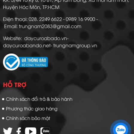
Huyện Hóc Môn, TP.HCM
Điện thoại: 028. 2249 6622 - 0989 16 9900 -
Email: trungnam2083@gmail.com
Website: daycuroabado.vn-
daycuroabando.net- trungnamgroup.vn
HỖ TRỢ
Chính sách đổi trả & bảo hành
Phương thức giao hàng
Chính sách bảo mật
Zalo 1: 0989 16 9900