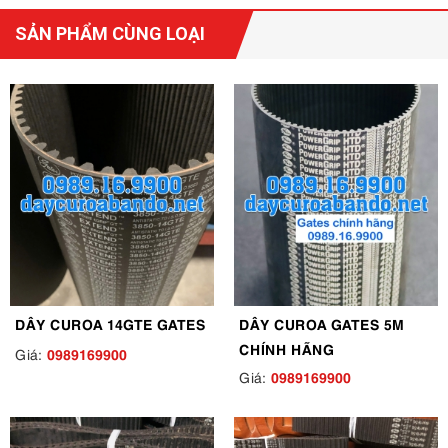
SẢN PHẨM CÙNG LOẠI
DÂY CUROA 14GTE GATES
DÂY CUROA GATES 5M
CHÍNH HÃNG
0989169900
Giá:
0989169900
Giá: