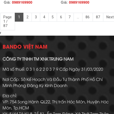
0989169900
0989169900
Giá:
Giá:
Page
1
2
3
4
5
6
7
...
86
87
Next
1 /
87
r
BANDO VIỆT NAM
CÔNG TY TNHH TM XNK TRUNG NAM
Mã số thuế: 0 3 1 6 2 2 0 3 7 9 Cấp Ngày 31/03/2020
Nơi Cấp: Sở Kế Hoạch Và Đầu Tư Thành Phố Hồ Chí
Minh Phòng Đăng Ký Kinh Doanh
Địa chỉ:
VP: 754 Song Hành QL22, Thị trấn Hóc Môn, Huyện Hóc
Môn, Tp.HCM
KX: 5/44 Tô Ký 8, Tổ 81, Ấp Tam Đông, Xã Thới Tam Thôn,