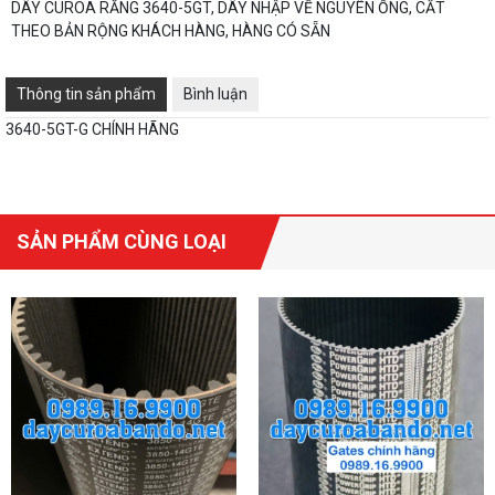
DÂY CUROA RĂNG 3640-5GT, DÂY NHẬP VỀ NGUYÊN ỐNG, CẮT
THEO BẢN RỘNG KHÁCH HÀNG, HÀNG CÓ SẴN
Thông tin sản phẩm
Bình luận
3640-5GT-G CHÍNH HÃNG
SẢN PHẨM CÙNG LOẠI