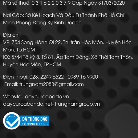
Mã số thuế: 0 3 1 6 2 2 0 3 7 9 Cấp Ngày 31/03/2020
Nơi Cấp: Sở Kế Hoạch Và Đầu Tư Thành Phố Hồ Chí
Minh Phòng Đăng Ký Kinh Doanh
Địa chỉ:
VP: 754 Song Hành QL22, Thị trấn Hóc Môn, Huyện Hóc
Môn, Tp.HCM
KX: 5/44 Tô Ký 8, Tổ 81, Ấp Tam Đông, Xã Thới Tam Thôn,
Huyện Hóc Môn, TP.HCM
Điện thoại: 028. 2249 6622 - 0989 16 9900 -
Email: trungnam2083@gmail.com
Website: daycuroabado.vn-
daycuroabando.net- trungnamgroup.vn