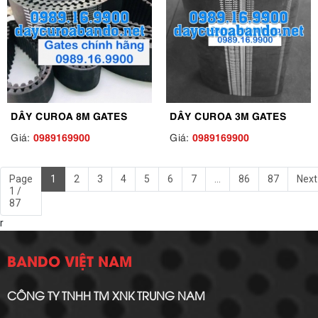
DÂY CUROA 8M GATES
DÂY CUROA 3M GATES
0989169900
0989169900
Giá:
Giá:
Page
1
2
3
4
5
6
7
...
86
87
Next
1 /
87
r
BANDO VIỆT NAM
CÔNG TY TNHH TM XNK TRUNG NAM