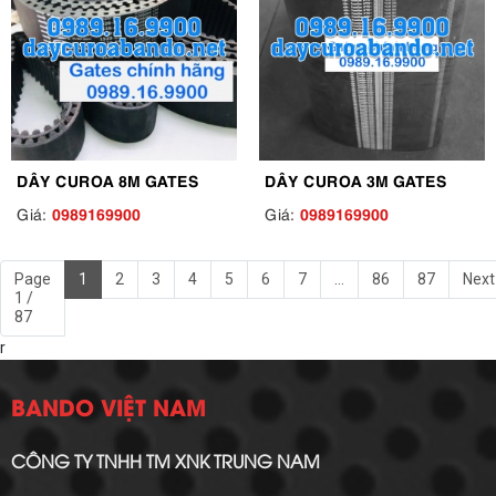
DÂY CUROA 8M GATES
DÂY CUROA 3M GATES
0989169900
0989169900
Giá:
Giá:
Page
1
2
3
4
5
6
7
...
86
87
Next
1 /
87
r
BANDO VIỆT NAM
CÔNG TY TNHH TM XNK TRUNG NAM