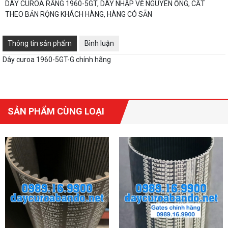
DÂY CUROA RĂNG 1960-5GT, DÂY NHẬP VỀ NGUYÊN ỐNG, CẮT
THEO BẢN RỘNG KHÁCH HÀNG, HÀNG CÓ SẴN
Thông tin sản phẩm
Bình luận
Dây curoa 1960-5GT-G chính hãng
SẢN PHẨM CÙNG LOẠI