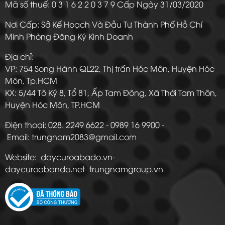
Mã số thuế: 0 3 1 6 2 2 0 3 7 9 Cấp Ngày 31/03/2020
Nơi Cấp: Sở Kế Hoạch Và Đầu Tư Thành Phố Hồ Chí
Minh Phòng Đăng Ký Kinh Doanh
Địa chỉ:
VP: 754 Song Hành QL22, Thị trấn Hóc Môn, Huyện Hóc
Môn, Tp.HCM
KX: 5/44 Tô Ký 8, Tổ 81, Ấp Tam Đông, Xã Thới Tam Thôn,
Huyện Hóc Môn, TP.HCM
Điện thoại: 028. 2249 6622 - 0989 16 9900 -
Email: trungnam2083@gmail.com
Website: daycuroabado.vn-
daycuroabando.net- trungnamgroup.vn