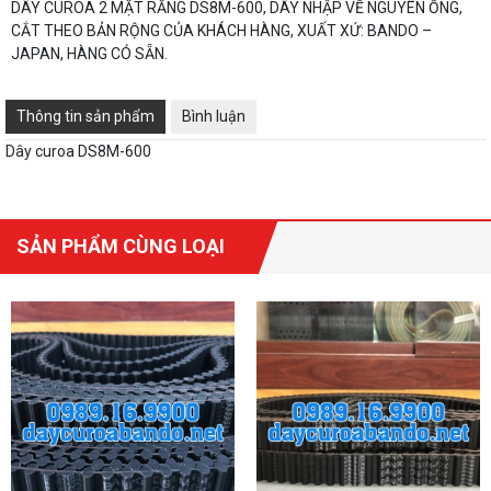
DÂY CUROA 2 MẶT RĂNG DS8M-600, DÂY NHẬP VỀ NGUYÊN ỐNG,
CẮT THEO BẢN RỘNG CỦA KHÁCH HÀNG, XUẤT XỨ: BANDO –
JAPAN, HÀNG CÓ SẴN.
Thông tin sản phẩm
Bình luận
Dây curoa DS8M-600
SẢN PHẨM CÙNG LOẠI