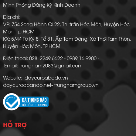
Minh Phòng Đăng Ký Kinh Doanh
Địa chỉ:
VP: 754 Song Hành QL22, Thị trấn Hóc Môn, Huyện Hóc
Môn, Tp.HCM
KX: 5/44 Tô Ký 8, Tổ 81, Ấp Tam Đông, Xã Thới Tam Thôn,
Huyện Hóc Môn, TP.HCM
Điện thoại: 028. 2249 6622 - 0989 16 9900 -
Email: trungnam2083@gmail.com
Website: daycuroabado.vn-
daycuroabando.net- trungnamgroup.vn
HỖ TRỢ