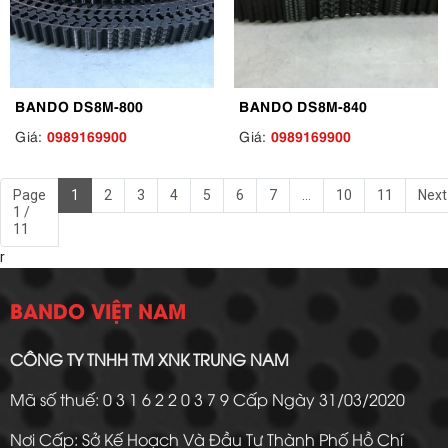
BANDO DS8M-800
BANDO DS8M-840
0989169900
0989169900
Giá:
Giá:
Page
1
2
3
4
5
6
7
...
10
11
Next
1 /
11
r
BANDO VIỆT NAM
CÔNG TY TNHH TM XNK TRUNG NAM
Mã số thuế: 0 3 1 6 2 2 0 3 7 9 Cấp Ngày 31/03/2020
Nơi Cấp: Sở Kế Hoạch Và Đầu Tư Thành Phố Hồ Chí