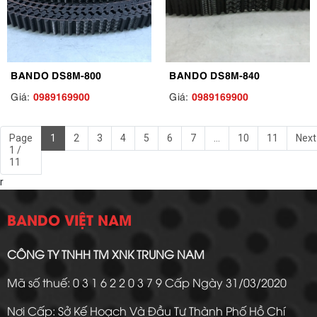
BANDO DS8M-800
BANDO DS8M-840
0989169900
0989169900
Giá:
Giá:
Page
1
2
3
4
5
6
7
...
10
11
Next
1 /
11
r
BANDO VIỆT NAM
CÔNG TY TNHH TM XNK TRUNG NAM
Mã số thuế: 0 3 1 6 2 2 0 3 7 9 Cấp Ngày 31/03/2020
Nơi Cấp: Sở Kế Hoạch Và Đầu Tư Thành Phố Hồ Chí