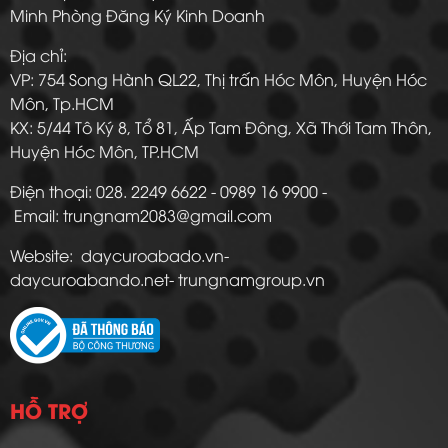
Minh Phòng Đăng Ký Kinh Doanh
Địa chỉ:
VP: 754 Song Hành QL22, Thị trấn Hóc Môn, Huyện Hóc
Môn, Tp.HCM
KX: 5/44 Tô Ký 8, Tổ 81, Ấp Tam Đông, Xã Thới Tam Thôn,
Huyện Hóc Môn, TP.HCM
Điện thoại: 028. 2249 6622 - 0989 16 9900 -
Email: trungnam2083@gmail.com
Website: daycuroabado.vn-
daycuroabando.net- trungnamgroup.vn
HỖ TRỢ