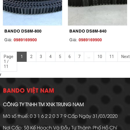
BANDO DS8M-800
BANDO DS8M-840
0989169900
0989169900
Giá:
Giá:
Page
1
2
3
4
5
6
7
...
10
11
Next
1 /
11
r
BANDO VIỆT NAM
CÔNG TY TNHH TM XNK TRUNG NAM
Mã số thuế: 0 3 1 6 2 2 0 3 7 9 Cấp Ngày 31/03/2020
Nơi Cấp: Sở Kế Hoạch Và Đầu Tư Thành Phố Hồ Chí