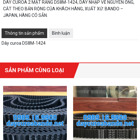
DÂY CUROA 2 MẶT RĂNG DS8M-1424, DÂY NHẬP VỀ NGUYÊN ỐNG,
CẮT THEO BẢN RỘNG CỦA KHÁCH HÀNG, XUẤT XỨ: BANDO –
JAPAN, HÀNG CÓ SẴN.
Thông tin sản phẩm
Bình luận
Dây curoa DS8M-1424
SẢN PHẨM CÙNG LOẠI