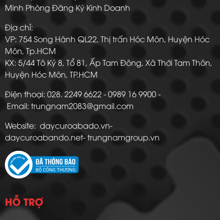
Minh Phòng Đăng Ký Kinh Doanh
Địa chỉ:
VP: 754 Song Hành QL22, Thị trấn Hóc Môn, Huyện Hóc
Môn, Tp.HCM
KX: 5/44 Tô Ký 8, Tổ 81, Ấp Tam Đông, Xã Thới Tam Thôn,
Huyện Hóc Môn, TP.HCM
Điện thoại: 028. 2249 6622 - 0989 16 9900 -
Email: trungnam2083@gmail.com
Website: daycuroabado.vn-
daycuroabando.net- trungnamgroup.vn
HỖ TRỢ