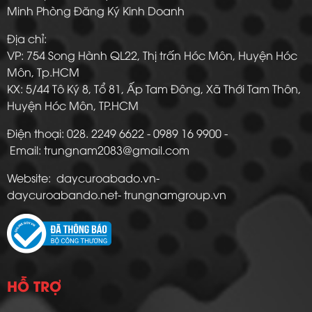
Minh Phòng Đăng Ký Kinh Doanh
Địa chỉ:
VP: 754 Song Hành QL22, Thị trấn Hóc Môn, Huyện Hóc
Môn, Tp.HCM
KX: 5/44 Tô Ký 8, Tổ 81, Ấp Tam Đông, Xã Thới Tam Thôn,
Huyện Hóc Môn, TP.HCM
Điện thoại: 028. 2249 6622 - 0989 16 9900 -
Email: trungnam2083@gmail.com
Website: daycuroabado.vn-
daycuroabando.net- trungnamgroup.vn
HỖ TRỢ