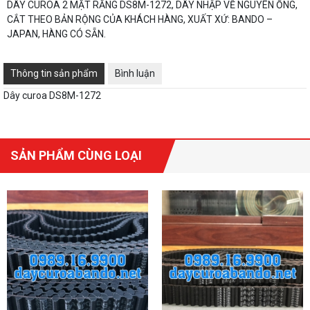
DÂY CUROA 2 MẶT RĂNG DS8M-1272, DÂY NHẬP VỀ NGUYÊN ỐNG,
CẮT THEO BẢN RỘNG CỦA KHÁCH HÀNG, XUẤT XỨ: BANDO –
JAPAN, HÀNG CÓ SẴN.
Thông tin sản phẩm
Bình luận
Dây curoa DS8M-1272
SẢN PHẨM CÙNG LOẠI