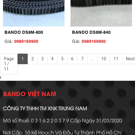
BANDO DS8M-800
BANDO DS8M-840
0989169900
0989169900
Giá:
Giá:
Page
1
2
3
4
5
6
7
...
10
11
Next
1 /
11
r
BANDO VIỆT NAM
CÔNG TY TNHH TM XNK TRUNG NAM
Mã số thuế: 0 3 1 6 2 2 0 3 7 9 Cấp Ngày 31/03/2020
Nơi Cấp: Sở Kế Hoạch Và Đầu Tư Thành Phố Hồ Chí