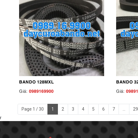
BANDO 128MXL
BANDO 3
0989169900
0989
Giá:
Giá:
Page 1 / 30
1
2
3
4
5
6
7
...
29
r