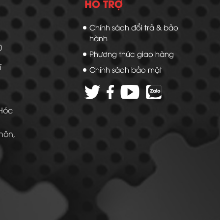
HỖ TRỢ
Chính sách đổi trả & bảo
hành
20
Phương thức giao hàng
í
Chính sách bảo mật
 Hóc
Thôn,
 -