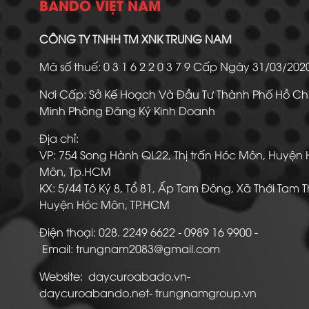
BANDO VIỆT NAM
CÔNG TY TNHH TM XNK TRUNG NAM
Mã số thuế: 0 3 1 6 2 2 0 3 7 9 Cấp Ngày 31/03/20
Nơi Cấp: Sở Kế Hoạch Và Đầu Tư Thành Phố Hồ Ch
Minh Phòng Đăng Ký Kinh Doanh
Địa chỉ:
VP: 754 Song Hành QL22, Thị trấn Hóc Môn, Huyện
Môn, Tp.HCM
KX: 5/44 Tô Ký 8, Tổ 81, Ấp Tam Đông, Xã Thới Tam 
Huyện Hóc Môn, TP.HCM
Điện thoại: 028. 2249 6622 - 0989 16 9900
Email: trungnam2083@gmail.com
Website: daycuroabado.vn-
daycuroabando.net- trungnamgroup.vn