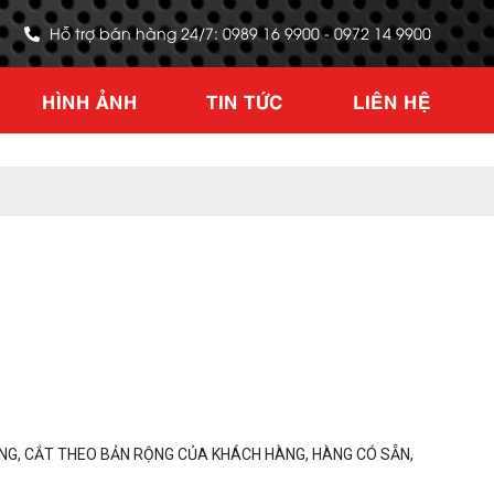
Hỗ trợ bán hàng 24/7: 0989 16 9900 - 0972 14 9900
HÌNH ẢNH
TIN TỨC
LIÊN HỆ
NG, CẮT THEO BẢN RỘNG CỦA KHÁCH HÀNG, HÀNG CÓ SẴN,