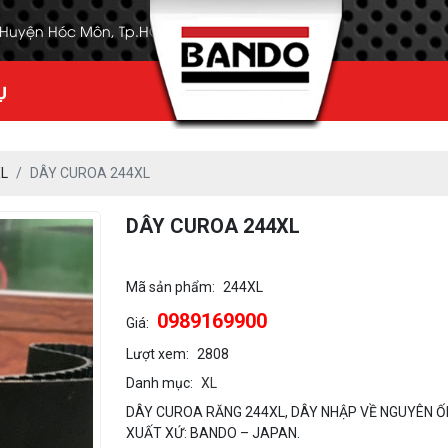
, Huyện Hóc Môn, Tp.HCM
Ụ
L
DÂY CUROA 244XL
DÂY CUROA 244XL
Mã sản phẩm:
244XL
0989169900
Giá:
Lượt xem:
2808
Danh mục:
XL
DÂY CUROA RĂNG 244XL, DÂY NHẬP VỀ NGUYÊN Ố
XUẤT XỨ: BANDO – JAPAN.