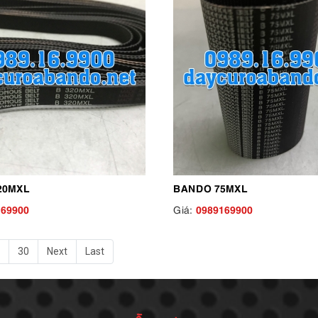
20MXL
BANDO 75MXL
169900
0989169900
Giá:
30
Next
Last