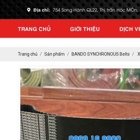
Địa chỉ:
754 Song Hành QL22, Thị trấn Hóc MÔn
TRANG CHỦ
GIỚI THIỆU
DỊCH V
Trang chủ
Sản phẩm
BANDO SYNCHRONOUS Belts
X