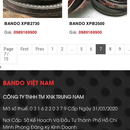
BANDO XPB2730
BANDO XPB2500
0989169900
0989169900
Giá:
Giá:
Page
First
Prev
1
2
...
5
6
7
8
9
..
7 /
15
r
BANDO VIỆT NAM
CÔNG TY TNHH TM XNK TRUNG NAM
Mã số thuế: 0 3 1 6 2 2 0 3 7 9 Cấp Ngày 31/03/2020
Nơi Cấp: Sở Kế Hoạch Và Đầu Tư Thành Phố Hồ Chí
Minh Phòng Đăng Ký Kinh Doanh