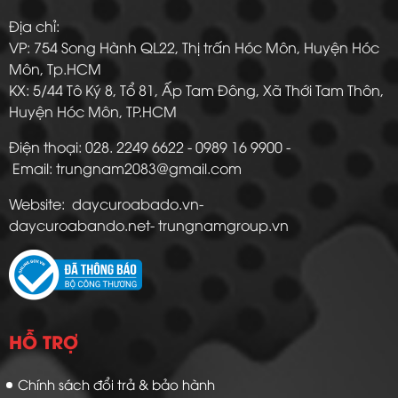
Địa chỉ:
VP: 754 Song Hành QL22, Thị trấn Hóc Môn, Huyện Hóc
Môn, Tp.HCM
KX: 5/44 Tô Ký 8, Tổ 81, Ấp Tam Đông, Xã Thới Tam Thôn,
Huyện Hóc Môn, TP.HCM
Điện thoại: 028. 2249 6622 - 0989 16 9900 -
Email: trungnam2083@gmail.com
Website: daycuroabado.vn-
daycuroabando.net- trungnamgroup.vn
HỖ TRỢ
Chính sách đổi trả & bảo hành