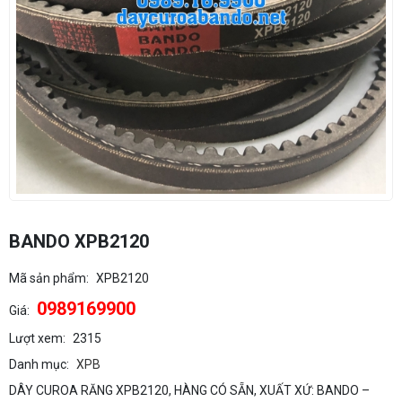
BANDO XPB2120
Mã sản phẩm:
XPB2120
0989169900
Giá:
Lượt xem:
2315
Danh mục:
XPB
DÂY CUROA RĂNG XPB2120, HÀNG CÓ SẴN, XUẤT XỨ: BANDO –