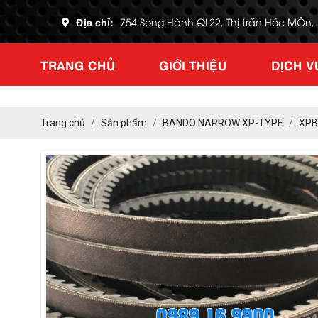
Địa chỉ:
754 Song Hành QL22, Thị trấn Hóc MÔn
TRANG CHỦ
GIỚI THIỆU
DỊCH V
Trang chủ
Sản phẩm
BANDO NARROW XP-TYPE
XPB