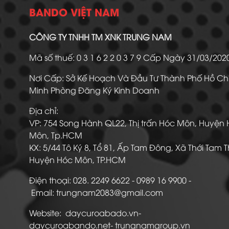
BANDO VIỆT NAM
CÔNG TY TNHH TM XNK TRUNG NAM
Mã số thuế: 0 3 1 6 2 2 0 3 7 9 Cấp Ngày 31/03/20
Nơi Cấp: Sở Kế Hoạch Và Đầu Tư Thành Phố Hồ Ch
Minh Phòng Đăng Ký Kinh Doanh
Địa chỉ:
VP: 754 Song Hành QL22, Thị trấn Hóc Môn, Huyện
Môn, Tp.HCM
KX: 5/44 Tô Ký 8, Tổ 81, Ấp Tam Đông, Xã Thới Tam 
Huyện Hóc Môn, TP.HCM
Điện thoại: 028. 2249 6622 - 0989 16 9900
Email: trungnam2083@gmail.com
Website: daycuroabado.vn-
daycuroabando.net- trungnamgroup.vn