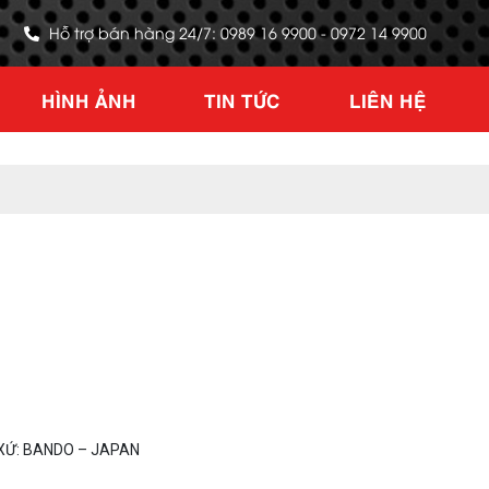
Hỗ trợ bán hàng 24/7: 0989 16 9900 - 0972 14 9900
HÌNH ẢNH
TIN TỨC
LIÊN HỆ
XỨ: BANDO – JAPAN