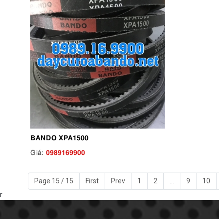
BANDO XPA1500
0989169900
Giá:
Page 15 / 15
First
Prev
1
2
...
9
10
r