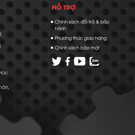
HỖ TRỢ
Chính sách đổi trả & bảo
hành
20
Phương thức giao hàng
í
Chính sách bảo mật
 Hóc
Thôn,
 -