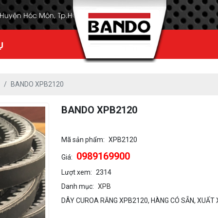
, Huyện Hóc Môn, Tp.HCM
Ụ
BANDO XPB2120
BANDO XPB2120
Mã sản phẩm:
XPB2120
0989169900
Giá:
Lượt xem:
2314
Danh mục:
XPB
DÂY CUROA RĂNG XPB2120, HÀNG CÓ SẴN, XUẤT 