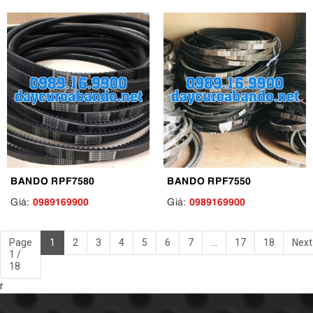
BANDO RPF7580
BANDO RPF7550
0989169900
0989169900
Giá:
Giá:
Page
1
2
3
4
5
6
7
...
17
18
Next
1 /
18
r