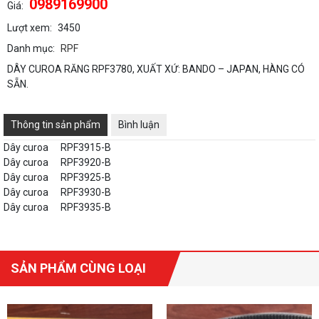
0989169900
Giá:
Lượt xem:
3450
Danh mục:
RPF
DÂY CUROA RĂNG RPF3780, XUẤT XỨ: BANDO – JAPAN, HÀNG CÓ
SẴN.
Thông tin sản phẩm
Bình luận
Dây curoa
RPF3915-B
Dây curoa
RPF3920-B
Dây curoa
RPF3925-B
Dây curoa
RPF3930-B
Dây curoa
RPF3935-B
SẢN PHẨM CÙNG LOẠI