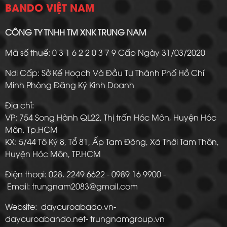
BANDO VIỆT NAM
CÔNG TY TNHH TM XNK TRUNG NAM
Mã số thuế: 0 3 1 6 2 2 0 3 7 9 Cấp Ngày 31/03/2020
Nơi Cấp: Sở Kế Hoạch Và Đầu Tư Thành Phố Hồ Chí
Minh Phòng Đăng Ký Kinh Doanh
Địa chỉ:
VP: 754 Song Hành QL22, Thị trấn Hóc Môn, Huyện Hóc
Môn, Tp.HCM
KX: 5/44 Tô Ký 8, Tổ 81, Ấp Tam Đông, Xã Thới Tam Thôn,
Huyện Hóc Môn, TP.HCM
Điện thoại: 028. 2249 6622 - 0989 16 9900 -
Email: trungnam2083@gmail.com
Website: daycuroabado.vn-
daycuroabando.net- trungnamgroup.vn