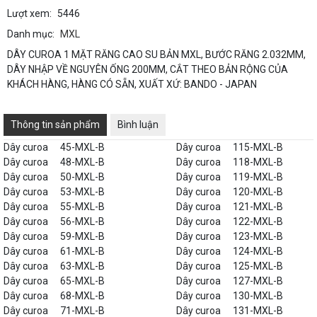
Lượt xem:
5446
Danh mục:
MXL
DÂY CUROA 1 MẶT RĂNG CAO SU BẢN MXL, BƯỚC RĂNG 2.032MM,
DÂY NHẬP VỀ NGUYÊN ỐNG 200MM, CẮT THEO BẢN RỘNG CỦA
KHÁCH HÀNG, HÀNG CÓ SẴN, XUẤT XỨ: BANDO - JAPAN
Thông tin sản phẩm
Bình luận
Dây curoa
45-MXL-B
Dây curoa
115-MXL-B
Dây curoa
48-MXL-B
Dây curoa
118-MXL-B
Dây curoa
50-MXL-B
Dây curoa
119-MXL-B
Dây curoa
53-MXL-B
Dây curoa
120-MXL-B
Dây curoa
55-MXL-B
Dây curoa
121-MXL-B
Dây curoa
56-MXL-B
Dây curoa
122-MXL-B
Dây curoa
59-MXL-B
Dây curoa
123-MXL-B
Dây curoa
61-MXL-B
Dây curoa
124-MXL-B
Dây curoa
63-MXL-B
Dây curoa
125-MXL-B
Dây curoa
65-MXL-B
Dây curoa
127-MXL-B
Dây curoa
68-MXL-B
Dây curoa
130-MXL-B
Dây curoa
71-MXL-B
Dây curoa
131-MXL-B