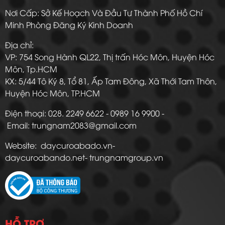
Nơi Cấp: Sở Kế Hoạch Và Đầu Tư Thành Phố Hồ Chí
Minh Phòng Đăng Ký Kinh Doanh
Địa chỉ:
VP: 754 Song Hành QL22, Thị trấn Hóc Môn, Huyện Hóc
Môn, Tp.HCM
KX: 5/44 Tô Ký 8, Tổ 81, Ấp Tam Đông, Xã Thới Tam Thôn,
Huyện Hóc Môn, TP.HCM
Điện thoại: 028. 2249 6622 - 0989 16 9900 -
Email: trungnam2083@gmail.com
Website: daycuroabado.vn-
daycuroabando.net- trungnamgroup.vn
HỖ TRỢ