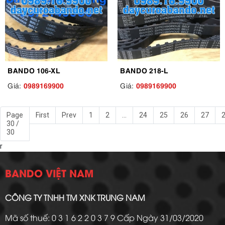
BANDO 106-XL
BANDO 218-L
0989169900
0989169900
Giá:
Giá:
Page
First
Prev
1
2
...
24
25
26
27
30 /
30
r
BANDO VIỆT NAM
CÔNG TY TNHH TM XNK TRUNG NAM
Mã số thuế: 0 3 1 6 2 2 0 3 7 9 Cấp Ngày 31/03/2020