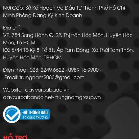
Nơi Cấp: Sở Kế Hoạch Và Đầu Tư Thành Phố Hồ Chí
Minh Phòng Đăng Ký Kinh Doanh
Địa chỉ:
VP: 754 Song Hành QL22, Thị trấn Hóc Môn, Huyện Hóc
Môn, Tp.HCM
KX: 5/44 Tô Ký 8, Tổ 81, Ấp Tam Đông, Xã Thới Tam Thôn,
Huyện Hóc Môn, TP.HCM
Điện thoại: 028. 2249 6622 - 0989 16 9900 -
Email: trungnam2083@gmail.com
Website: daycuroabado.vn-
daycuroabando.net- trungnamgroup.vn
HỖ TRỢ