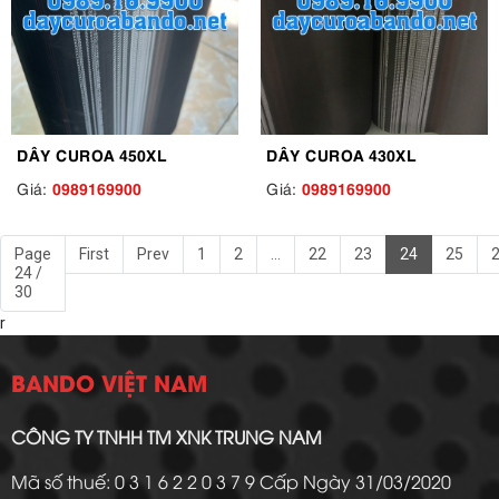
DÂY CUROA 450XL
DÂY CUROA 430XL
0989169900
0989169900
Giá:
Giá:
Page
First
Prev
1
2
...
22
23
24
25
24 /
30
r
BANDO VIỆT NAM
CÔNG TY TNHH TM XNK TRUNG NAM
Mã số thuế: 0 3 1 6 2 2 0 3 7 9 Cấp Ngày 31/03/2020