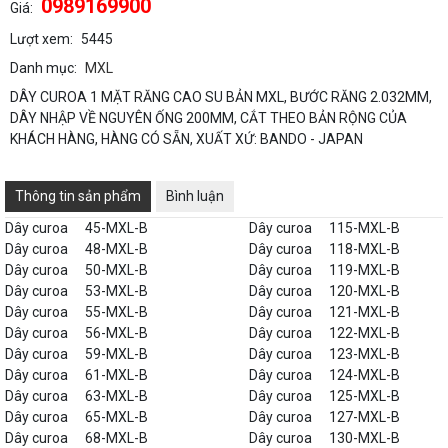
0989169900
Giá:
Lượt xem:
5445
Danh mục:
MXL
DÂY CUROA 1 MẶT RĂNG CAO SU BẢN MXL, BƯỚC RĂNG 2.032MM,
DÂY NHẬP VỀ NGUYÊN ỐNG 200MM, CẮT THEO BẢN RỘNG CỦA
KHÁCH HÀNG, HÀNG CÓ SẴN, XUẤT XỨ: BANDO - JAPAN
Thông tin sản phẩm
Bình luận
Dây curoa
45-MXL-B
Dây curoa
115-MXL-B
Dây curoa
48-MXL-B
Dây curoa
118-MXL-B
Dây curoa
50-MXL-B
Dây curoa
119-MXL-B
Dây curoa
53-MXL-B
Dây curoa
120-MXL-B
Dây curoa
55-MXL-B
Dây curoa
121-MXL-B
Dây curoa
56-MXL-B
Dây curoa
122-MXL-B
Dây curoa
59-MXL-B
Dây curoa
123-MXL-B
Dây curoa
61-MXL-B
Dây curoa
124-MXL-B
Dây curoa
63-MXL-B
Dây curoa
125-MXL-B
Dây curoa
65-MXL-B
Dây curoa
127-MXL-B
Dây curoa
68-MXL-B
Dây curoa
130-MXL-B