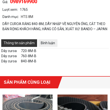
0989169900
Giá:
Lượt xem:
1765
Danh mục:
HTS 8M
DÂY CUROA RĂNG 840-8M, DÂY NHẬP VỀ NGUYÊN ỐNG, CẮT THEO
BẢN RỘNG KHÁCH HÀNG, HÀNG CÓ SẴN, XUẤT XỨ: BANDO – JAPAN
Thông tin sản phẩm
Bình luận
Dây curoa
720-8M-B
Dây curoa
760-8M-B
Dây curoa
840-8M-B
SẢN PHẨM CÙNG LOẠI