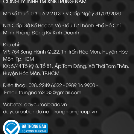
CÔNG TY TNHH TM XNK TRUNG NAM
Mã số thuế: 0 3 1 6 2 2 0 3 7 9 Cấp Ngày 31/03/2020
Nơi Cấp: Sở Kế Hoạch Và Đầu Tư Thành Phố Hồ Chí
Minh Phòng Đăng Ký Kinh Doanh
Địa chỉ:
VP: 754 Song Hành QL22, Thị trấn Hóc Môn, Huyện Hóc
Môn, Tp.HCM
KX: 5/44 Tô Ký 8, Tổ 81, Ấp Tam Đông, Xã Thới Tam Thôn,
Huyện Hóc Môn, TP.HCM
Điện thoại: 028. 2249 6622 - 0989 16 9900 -
Email: trungnam2083@gmail.com
Website: daycuroabado.vn-
daycuroabando.net- trungnamgroup.vn