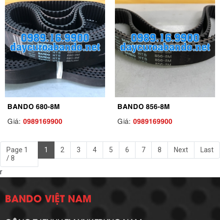
BANDO 680-8M
BANDO 856-8M
0989169900
0989169900
Giá:
Giá:
Page 1
1
2
3
4
5
6
7
8
Next
Last
/ 8
r
BANDO VIỆT NAM