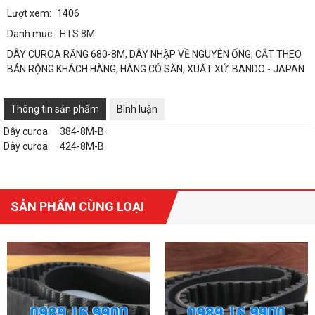
Lượt xem:
1406
Danh mục:
HTS 8M
DÂY CUROA RĂNG 680-8M, DÂY NHẬP VỀ NGUYÊN ỐNG, CẮT THEO
BẢN RỘNG KHÁCH HÀNG, HÀNG CÓ SẴN, XUẤT XỨ: BANDO - JAPAN
Thông tin sản phẩm
Bình luận
Dây curoa
384-8M-B
Dây curoa
424-8M-B
SẢN PHẨM CÙNG LOẠI