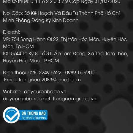
Mã số thuế: 0 3 1 6 2 2 0 3 7 9 Cấp Ngày 31/03/2020
Nơi Cấp: Sở Kế Hoạch Và Đầu Tư Thành Phố Hồ Chí
Minh Phòng Đăng Ký Kinh Doanh
Địa chỉ:
VP: 754 Song Hành QL22, Thị trấn Hóc Môn, Huyện Hóc
Môn, Tp.HCM
KX: 5/44 Tô Ký 8, Tổ 81, Ấp Tam Đông, Xã Thới Tam Thôn,
Huyện Hóc Môn, TP.HCM
Điện thoại: 028. 2249 6622 - 0989 16 9900 -
Email: trungnam2083@gmail.com
Website: daycuroabado.vn-
daycuroabando.net- trungnamgroup.vn