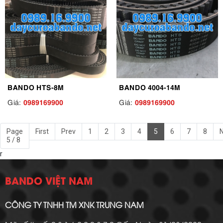
BANDO HTS-8M
BANDO 4004-14M
0989169900
0989169900
Giá:
Giá:
Page
First
Prev
1
2
3
4
5
6
7
8
5 / 8
r
BANDO VIỆT NAM
CÔNG TY TNHH TM XNK TRUNG NAM