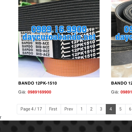
BANDO 12PK-1510
BANDO 12
0989169900
0989
Giá:
Giá:
Page 4 / 17
First
Prev
1
2
3
4
5
6
r