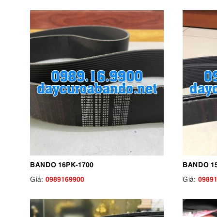
BANDO 16PK-1700
BANDO 15
0989169900
0989
Giá:
Giá: