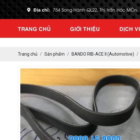
Địa chỉ:
754 Song Hành QL22, Thị trấn Hóc MÔn
TRANG CHỦ
GIỚI THIỆU
DỊCH V
Trang chủ
Sản phẩm
BANDO RIB-ACE II (Automotive)