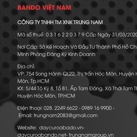
BANDO VIỆT NAM
CÔNG TY TNHH TM XNK TRUNG NAM
Mã số thuế: 0 3 1 6 2 2 0 3 7 9 Cấp Ngày 31/03/20
Nơi Cấp: Sở Kế Hoạch Và Đầu Tư Thành Phố Hồ Ch
Minh Phòng Đăng Ký Kinh Doanh
Địa chỉ:
VP: 754 Song Hành QL22, Thị trấn Hóc Môn, Huyện
Môn, Tp.HCM
KX: 5/44 Tô Ký 8, Tổ 81, Ấp Tam Đông, Xã Thới Tam 
Huyện Hóc Môn, TP.HCM
Điện thoại: 028. 2249 6622 - 0989 16 9900
Email: trungnam2083@gmail.com
Website: daycuroabado.vn-
daycuroabando.net- trungnamgroup.vn