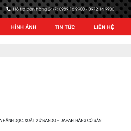
Hỗ trợ bán hàng 24/7: 0989 16 9900 - 0972 14 9900
HÌNH ẢNH
TIN TỨC
LIÊN HỆ
A RÃNH DỌC, XUẤT XỨ BANDO – JAPAN, HÀNG CÓ SẴN.