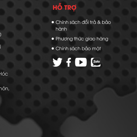
HỖ TRỢ
Chính sách đổi trả & bảo
hành
20
Phương thức giao hàng
í
Chính sách bảo mật
 Hóc
Thôn,
 -