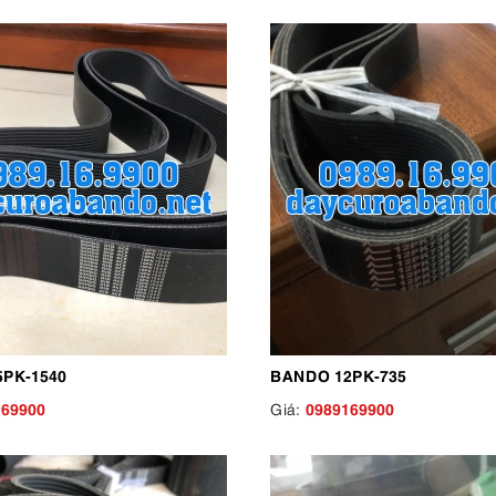
PK-1540
BANDO 12PK-735
169900
0989169900
Giá: