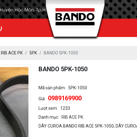
, Huyện Hóc Môn, Tp.HCM
Ụ
RIB ACE PK
5PK
BANDO 5PK-1050
BANDO 5PK-1050
Mã sản phẩm:
5PK-1050
0989169900
Giá:
Lượt xem:
1233
Danh mục:
RIB ACE PK
DÂY CUROA BANDO RIB ACE 5PK-1050, DÂY CURO