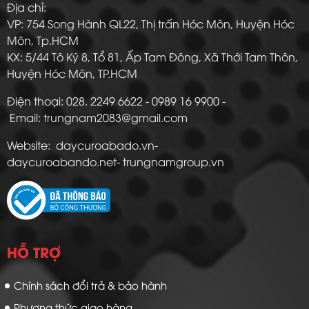
Địa chỉ:
VP: 754 Song Hành QL22, Thị trấn Hóc Môn, Huyện Hóc
Môn, Tp.HCM
KX: 5/44 Tô Ký 8, Tổ 81, Ấp Tam Đông, Xã Thới Tam Thôn,
Huyện Hóc Môn, TP.HCM
Điện thoại: 028. 2249 6622 - 0989 16 9900 -
Email: trungnam2083@gmail.com
Website: daycuroabado.vn-
daycuroabando.net- trungnamgroup.vn
HỖ TRỢ
Chính sách đổi trả & bảo hành
Phương thức giao hàng