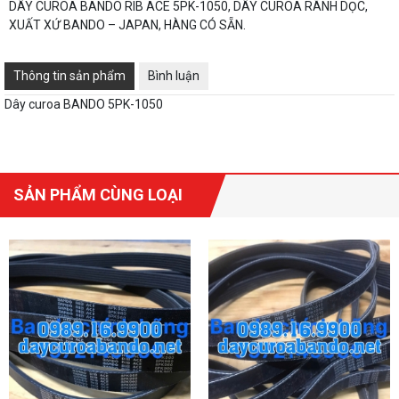
DÂY CUROA BANDO RIB ACE 5PK-1050, DÂY CUROA RÃNH DỌC,
XUẤT XỨ BANDO – JAPAN, HÀNG CÓ SẴN.
Thông tin sản phẩm
Bình luận
Dây curoa BANDO 5PK-1050
SẢN PHẨM CÙNG LOẠI