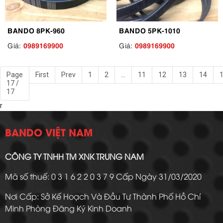
BANDO 8PK-960
BANDO 5PK-1010
0989169900
0989169900
Giá:
Giá:
Page
First
Prev
1
2
...
11
12
13
14
17 /
17
r
BANDO VIỆT NAM
CÔNG TY TNHH TM XNK TRUNG NAM
Mã số thuế: 0 3 1 6 2 2 0 3 7 9 Cấp Ngày 31/03/2020
Nơi Cấp: Sở Kế Hoạch Và Đầu Tư Thành Phố Hồ Chí
Minh Phòng Đăng Ký Kinh Doanh