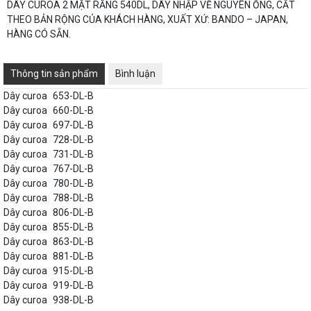
DÂY CUROA 2 MẶT RĂNG 540DL, DÂY NHẬP VỀ NGUYÊN ỐNG, CẮT
THEO BẢN RỘNG CỦA KHÁCH HÀNG, XUẤT XỨ: BANDO – JAPAN,
HÀNG CÓ SẴN.
Thông tin sản phẩm
Bình luận
Dây curoa
653-DL-B
Dây curoa
660-DL-B
Dây curoa
697-DL-B
Dây curoa
728-DL-B
Dây curoa
731-DL-B
Dây curoa
767-DL-B
Dây curoa
780-DL-B
Dây curoa
788-DL-B
Dây curoa
806-DL-B
Dây curoa
855-DL-B
Dây curoa
863-DL-B
Dây curoa
881-DL-B
Dây curoa
915-DL-B
Dây curoa
919-DL-B
Dây curoa
938-DL-B