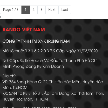
Page 1 / 3
1
2
3
Next
Last
r
BANDO VIỆT NAM
CÔNG TY TNHH TM XNK TRUNG NAM
Mã số thuế: 0 3 1 6 2 2 0 3 7 9 Cấp Ngày 31/03/2020
Nơi Cấp: Sở Kế Hoạch Và Đầu Tư Thành Phố Hồ Chí
Minh Phòng Đăng Ký Kinh Doanh
Địa chỉ:
VP: 754 Song Hành QL22, Thị trấn Hóc Môn, Huyện Hóc
Môn, Tp.HCM
KX: 5/44 Tô Ký 8, Tổ 81, Ấp Tam Đông, Xã Thới Tam Thôn,
Huyện Hóc Môn, TP.HCM