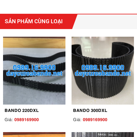
SẢN PHẨM CÙNG LOẠI
BANDO 220DXL
BANDO 300DXL
0989169900
0989169900
Giá:
Giá: