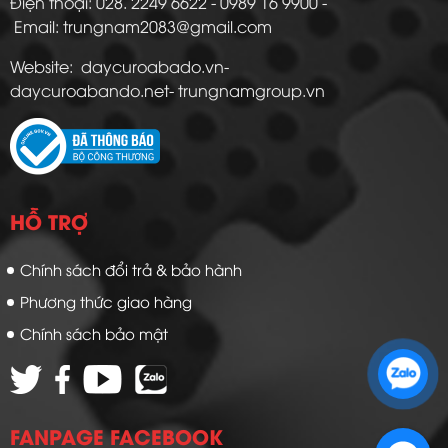
Điện thoại: 028. 2249 6622 - 0989 16 9900 -
Email: trungnam2083@gmail.com
Website: daycuroabado.vn-
daycuroabando.net- trungnamgroup.vn
HỖ TRỢ
Chính sách đổi trả & bảo hành
Phương thức giao hàng
Chính sách bảo mật
Zalo 1: 0989 16 9900
Zalo 2: 0972 14 9900
FANPAGE FACEBOOK