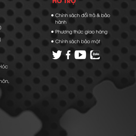
HỖ TRỢ
Chính sách đổi trả & bảo
hành
20
Phương thức giao hàng
í
Chính sách bảo mật
 Hóc
Thôn,
 -