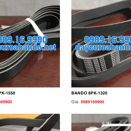
K-1550
BANDO 8PK-1320
169900
0989169900
Giá: