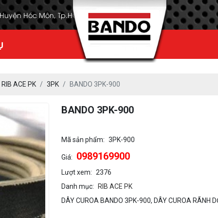
, Huyện Hóc Môn, Tp.HCM
Ụ
RIB ACE PK
3PK
BANDO 3PK-900
BANDO 3PK-900
Mã sản phẩm:
3PK-900
0989169900
Giá:
Lượt xem:
2376
Danh mục:
RIB ACE PK
DÂY CUROA BANDO 3PK-900, DÂY CUROA RÃNH DỌ