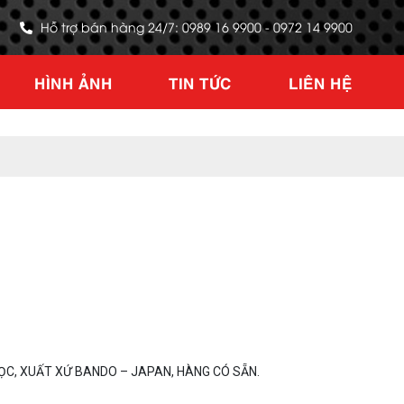
Hỗ trợ bán hàng 24/7: 0989 16 9900 - 0972 14 9900
HÌNH ẢNH
TIN TỨC
LIÊN HỆ
C, XUẤT XỨ BANDO – JAPAN, HÀNG CÓ SẴN.