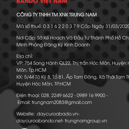
BANDO VIỆT NAM
CÔNG TY TNHH TM XNK TRUNG NAM
Mã số thuế: 0 3 1 6 2 2 0 3 7 9 Cấp Ngày 31/03/20
Nơi Cấp: Sở Kế Hoạch Và Đầu Tư Thành Phố Hồ Ch
Minh Phòng Đăng Ký Kinh Doanh
Địa chỉ:
VP: 754 Song Hành QL22, Thị trấn Hóc Môn, Huyện
Môn, Tp.HCM
KX: 5/44 Tô Ký 8, Tổ 81, Ấp Tam Đông, Xã Thới Tam 
Huyện Hóc Môn, TP.HCM
Điện thoại: 028. 2249 6622 - 0989 16 9900
Email: trungnam2083@gmail.com
Website: daycuroabado.vn-
daycuroabando.net- trungnamgroup.vn