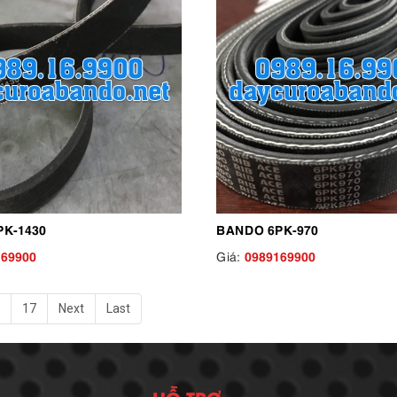
K-1430
BANDO 6PK-970
169900
0989169900
Giá:
17
Next
Last