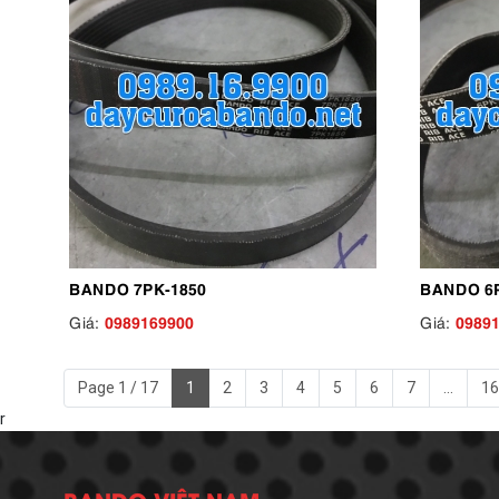
BANDO 7PK-1850
BANDO 6P
0989169900
0989
Giá:
Giá:
Page 1 / 17
1
2
3
4
5
6
7
...
16
r