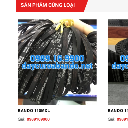
SẢN PHẨM CÙNG LOẠI
BANDO 110MXL
BANDO 1
0989169900
0989
Giá:
Giá: