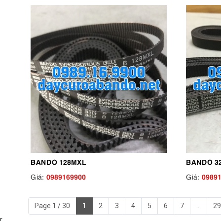
BANDO 128MXL
BANDO 3
0989169900
0989
Giá:
Giá:
Page 1 / 30
1
2
3
4
5
6
7
...
29
r