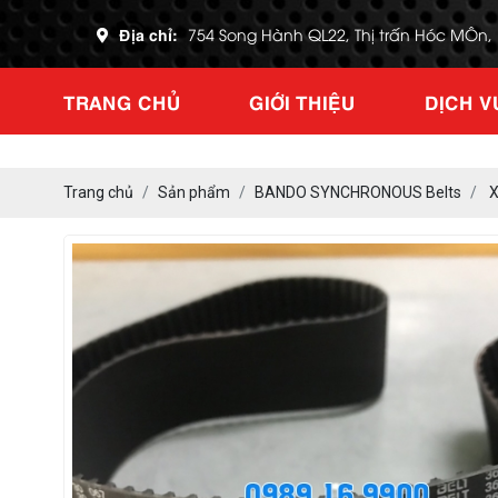
Địa chỉ:
754 Song Hành QL22, Thị trấn Hóc MÔn
TRANG CHỦ
GIỚI THIỆU
DỊCH V
Trang chủ
Sản phẩm
BANDO SYNCHRONOUS Belts
X