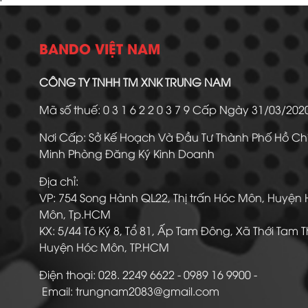
BANDO VIỆT NAM
CÔNG TY TNHH TM XNK TRUNG NAM
Mã số thuế: 0 3 1 6 2 2 0 3 7 9 Cấp Ngày 31/03/20
Nơi Cấp: Sở Kế Hoạch Và Đầu Tư Thành Phố Hồ Ch
Minh Phòng Đăng Ký Kinh Doanh
Địa chỉ:
VP: 754 Song Hành QL22, Thị trấn Hóc Môn, Huyện
Môn, Tp.HCM
KX: 5/44 Tô Ký 8, Tổ 81, Ấp Tam Đông, Xã Thới Tam 
Huyện Hóc Môn, TP.HCM
Điện thoại: 028. 2249 6622 - 0989 16 9900
Email: trungnam2083@gmail.com