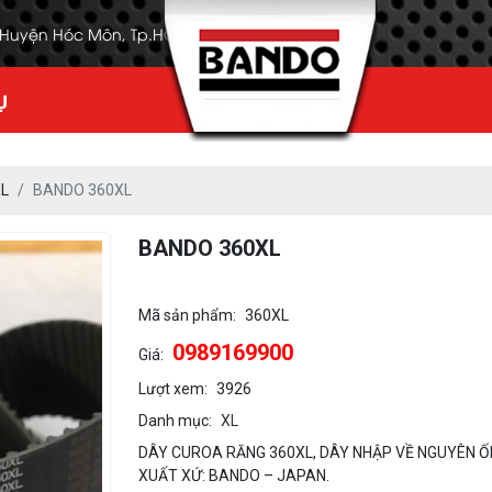
, Huyện Hóc Môn, Tp.HCM
Ụ
L
BANDO 360XL
BANDO 360XL
Mã sản phẩm:
360XL
0989169900
Giá:
Lượt xem:
3926
Danh mục:
XL
DÂY CUROA RĂNG 360XL, DÂY NHẬP VỀ NGUYÊN Ố
XUẤT XỨ: BANDO – JAPAN.