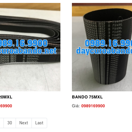
20MXL
BANDO 75MXL
169900
0989169900
Giá:
30
Next
Last