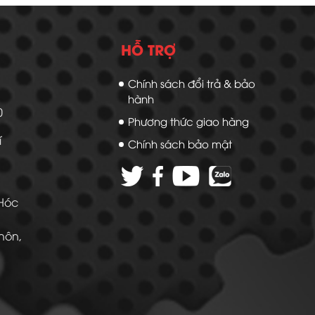
HỖ TRỢ
Chính sách đổi trả & bảo
hành
20
Phương thức giao hàng
í
Chính sách bảo mật
 Hóc
Thôn,
 -