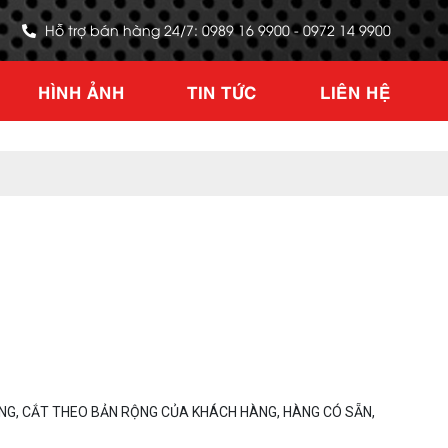
Hỗ trợ bán hàng 24/7: 0989 16 9900 - 0972 14 9900
HÌNH ẢNH
TIN TỨC
LIÊN HỆ
NG, CẮT THEO BẢN RỘNG CỦA KHÁCH HÀNG, HÀNG CÓ SẴN,