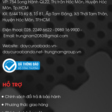
VP: 754 Song Hành QL22, Thị trấn Hóc Môn, Huyện Hóc
Môn, Tp.HCM
KX: 5/44 Tô Ký 8, Tổ 81, Ấp Tam Đông, Xã Thới Tam Thôn,
Huyện Hóc Môn, TP.HCM
Điện thoại: 028. 2249 6622 - 0989 16 9900 -
Email: trungnam2083@gmail.com
Website: daycuroabado.vn-
daycuroabando.net- trungnamgroup.vn
HỖ TRỢ
Chính sách đổi trả & bảo hành
Phương thức giao hàng