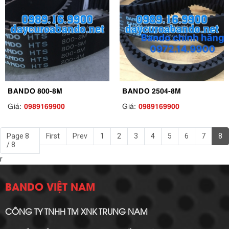
BANDO 800-8M
BANDO 2504-8M
0989169900
0989169900
Giá:
Giá:
Page 8
First
Prev
1
2
3
4
5
6
7
8
/ 8
r
BANDO VIỆT NAM
CÔNG TY TNHH TM XNK TRUNG NAM