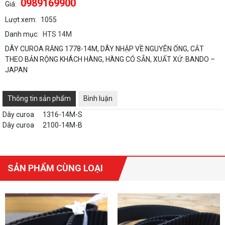
0989169900
Giá:
Lượt xem:
1055
Danh mục:
HTS 14M
DÂY CUROA RĂNG 1778-14M, DÂY NHẬP VỀ NGUYÊN ỐNG, CẮT
THEO BẢN RỘNG KHÁCH HÀNG, HÀNG CÓ SẴN, XUẤT XỨ: BANDO –
JAPAN
Thông tin sản phẩm
Bình luận
Dây curoa
1316-14M-S
Dây curoa
2100-14M-B
SẢN PHẨM CÙNG LOẠI