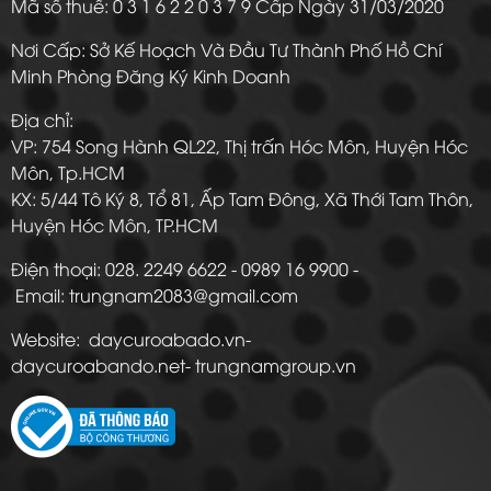
Mã số thuế: 0 3 1 6 2 2 0 3 7 9 Cấp Ngày 31/03/2020
Nơi Cấp: Sở Kế Hoạch Và Đầu Tư Thành Phố Hồ Chí
Minh Phòng Đăng Ký Kinh Doanh
Địa chỉ:
VP: 754 Song Hành QL22, Thị trấn Hóc Môn, Huyện Hóc
Môn, Tp.HCM
KX: 5/44 Tô Ký 8, Tổ 81, Ấp Tam Đông, Xã Thới Tam Thôn,
Huyện Hóc Môn, TP.HCM
Điện thoại: 028. 2249 6622 - 0989 16 9900 -
Email: trungnam2083@gmail.com
Website: daycuroabado.vn-
daycuroabando.net- trungnamgroup.vn