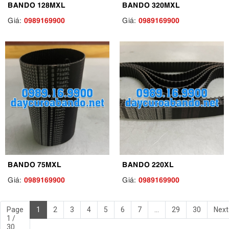
BANDO 128MXL
BANDO 320MXL
0989169900
0989169900
Giá:
Giá:
BANDO 75MXL
BANDO 220XL
0989169900
0989169900
Giá:
Giá:
Page
1
2
3
4
5
6
7
...
29
30
Next
1 /
30