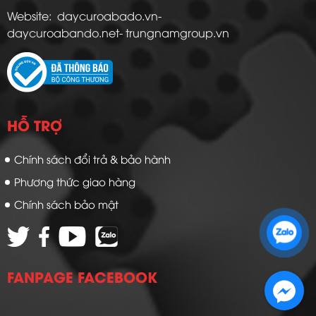
Website: daycuroabado.vn-
daycuroabando.net- trungnamgroup.vn
HỖ TRỢ
Chính sách đổi trả & bảo hành
Phương thức giao hàng
Chính sách bảo mật
Zalo 1: 0989 16 9900
Zalo 2: 0972 14 9900
FANPAGE FACEBOOK