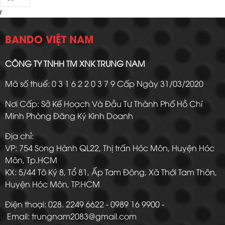
r
BANDO VIỆT NAM
CÔNG TY TNHH TM XNK TRUNG NAM
Mã số thuế: 0 3 1 6 2 2 0 3 7 9 Cấp Ngày 31/03/2020
Nơi Cấp: Sở Kế Hoạch Và Đầu Tư Thành Phố Hồ Chí
Minh Phòng Đăng Ký Kinh Doanh
Địa chỉ:
VP: 754 Song Hành QL22, Thị trấn Hóc Môn, Huyện Hóc
Môn, Tp.HCM
KX: 5/44 Tô Ký 8, Tổ 81, Ấp Tam Đông, Xã Thới Tam Thôn,
Huyện Hóc Môn, TP.HCM
Điện thoại: 028. 2249 6622 - 0989 16 9900 -
Email: trungnam2083@gmail.com