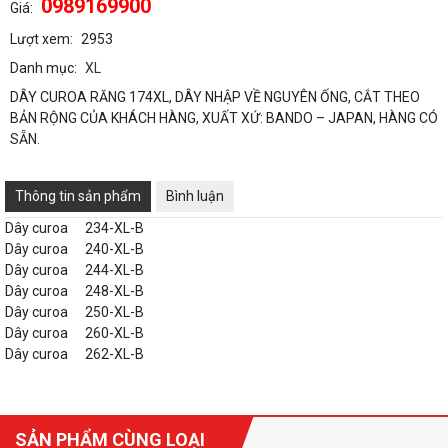
0989169900
Giá:
Lượt xem:
2953
Danh mục:
XL
DÂY CUROA RĂNG 174XL, DÂY NHẬP VỀ NGUYÊN ỐNG, CẮT THEO
BẢN RỘNG CỦA KHÁCH HÀNG, XUẤT XỨ: BANDO – JAPAN, HÀNG CÓ
SẴN.
Thông tin sản phẩm
Bình luận
Dây curoa
234-XL-B
Dây curoa
240-XL-B
Dây curoa
244-XL-B
Dây curoa
248-XL-B
Dây curoa
250-XL-B
Dây curoa
260-XL-B
Dây curoa
262-XL-B
SẢN PHẨM CÙNG LOẠI