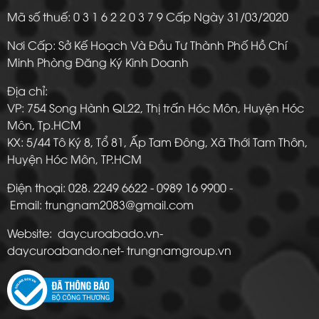
Mã số thuế: 0 3 1 6 2 2 0 3 7 9 Cấp Ngày 31/03/2020
Nơi Cấp: Sở Kế Hoạch Và Đầu Tư Thành Phố Hồ Chí
Minh Phòng Đăng Ký Kinh Doanh
Địa chỉ:
VP: 754 Song Hành QL22, Thị trấn Hóc Môn, Huyện Hóc
Môn, Tp.HCM
KX: 5/44 Tô Ký 8, Tổ 81, Ấp Tam Đông, Xã Thới Tam Thôn,
Huyện Hóc Môn, TP.HCM
Điện thoại: 028. 2249 6622 - 0989 16 9900 -
Email: trungnam2083@gmail.com
Website: daycuroabado.vn-
daycuroabando.net- trungnamgroup.vn