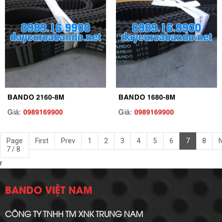
BANDO 2160-8M
BANDO 1680-8M
0989169900
0989169900
Giá:
Giá:
Page
First
Prev
1
2
3
4
5
6
7
8
7 / 8
r
BANDO VIỆT NAM
CÔNG TY TNHH TM XNK TRUNG NAM