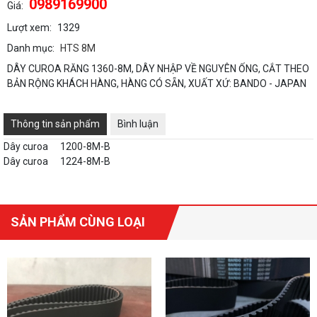
0989169900
Giá:
Lượt xem:
1329
Danh mục:
HTS 8M
DÂY CUROA RĂNG 1360-8M, DÂY NHẬP VỀ NGUYÊN ỐNG, CẮT THEO
BẢN RỘNG KHÁCH HÀNG, HÀNG CÓ SẴN, XUẤT XỨ: BANDO - JAPAN
Thông tin sản phẩm
Bình luận
Dây curoa
1200-8M-B
Dây curoa
1224-8M-B
SẢN PHẨM CÙNG LOẠI