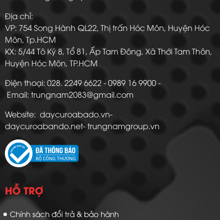
Địa chỉ:
VP: 754 Song Hành QL22, Thị trấn Hóc Môn, Huyện Hóc
Môn, Tp.HCM
KX: 5/44 Tô Ký 8, Tổ 81, Ấp Tam Đông, Xã Thới Tam Thôn,
Huyện Hóc Môn, TP.HCM
Điện thoại: 028. 2249 6622 - 0989 16 9900 -
Email: trungnam2083@gmail.com
Website: daycuroabado.vn-
daycuroabando.net- trungnamgroup.vn
HỖ TRỢ
Chính sách đổi trả & bảo hành