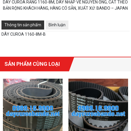
DÂY CUROA RĂNG 1160-8M, DÂY NHẬP VỀ NGUYÊN ỐNG, CẮT THEO
BẢN RỘNG KHÁCH HÀNG, HÀNG CÓ SẴN, XUẤT XỨ: BANDO – JAPAN
Thông tin sản phẩm
Bình luận
DÂY CUROA 1160-8M-B
SẢN PHẨM CÙNG LOẠI