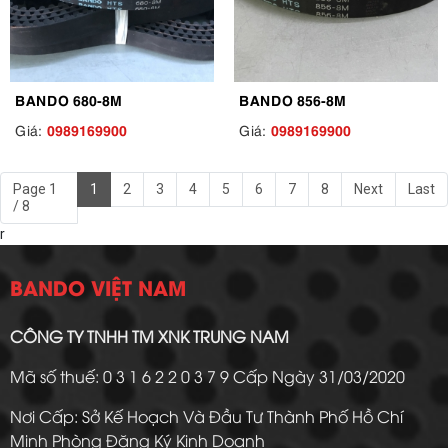
BANDO 680-8M
BANDO 856-8M
0989169900
0989169900
Giá:
Giá:
Page 1
1
2
3
4
5
6
7
8
Next
Last
/ 8
r
BANDO VIỆT NAM
CÔNG TY TNHH TM XNK TRUNG NAM
Mã số thuế: 0 3 1 6 2 2 0 3 7 9 Cấp Ngày 31/03/2020
Nơi Cấp: Sở Kế Hoạch Và Đầu Tư Thành Phố Hồ Chí
Minh Phòng Đăng Ký Kinh Doanh