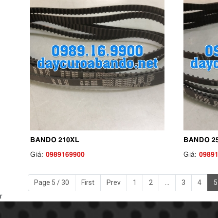
BANDO 210XL
BANDO 2
0989169900
0989
Giá:
Giá:
Page 5 / 30
First
Prev
1
2
...
3
4
5
r