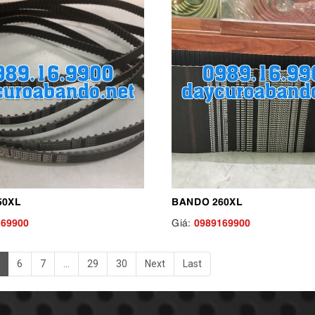
50XL
BANDO 260XL
169900
0989169900
Giá:
6
7
...
29
30
Next
Last