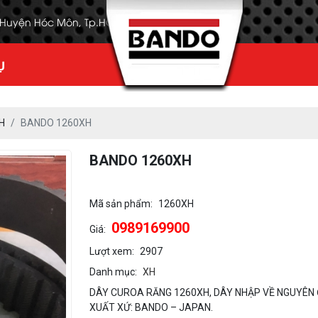
, Huyện Hóc Môn, Tp.HCM
Ụ
H
BANDO 1260XH
BANDO 1260XH
Mã sản phẩm:
1260XH
0989169900
Giá:
Lượt xem:
2907
Danh mục:
XH
DÂY CUROA RĂNG 1260XH, DÂY NHẬP VỀ NGUYÊN 
XUẤT XỨ: BANDO – JAPAN.