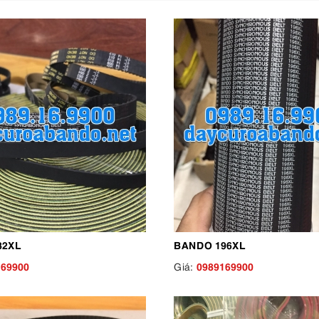
82XL
BANDO 196XL
169900
0989169900
Giá: