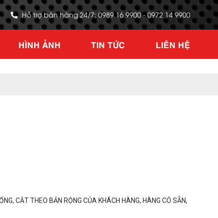
Hỗ trợ bán hàng 24/7: 0989 16 9900 - 0972 14 9900
HÌNH ẢNH
TIN TỨC
LIÊN HỆ
ỐNG, CẮT THEO BẢN RỘNG CỦA KHÁCH HÀNG, HÀNG CÓ SẴN,