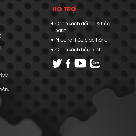
HỖ TRỢ
Chính sách đổi trả & bảo
hành
20
Phương thức giao hàng
í
Chính sách bảo mật
 Hóc
Thôn,
 -