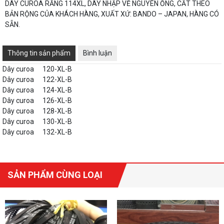
DÂY CUROA RĂNG 114XL, DÂY NHẬP VỀ NGUYÊN ỐNG, CẮT THEO
BẢN RỘNG CỦA KHÁCH HÀNG, XUẤT XỨ: BANDO – JAPAN, HÀNG CÓ
SẴN.
Thông tin sản phẩm
Bình luận
Dây curoa
120-XL-B
Dây curoa
122-XL-B
Dây curoa
124-XL-B
Dây curoa
126-XL-B
Dây curoa
128-XL-B
Dây curoa
130-XL-B
Dây curoa
132-XL-B
SẢN PHẨM CÙNG LOẠI