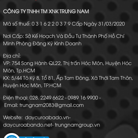
CÔNG TY TNHH TM XNK TRUNG NAM
Mã số thuế: 0 3 1 6 2 2 0 3 7 9 Cấp Ngày 31/03/2020
Nơi Cấp: Sở Kế Hoạch Và Đầu Tư Thành Phố Hồ Chí
Minh Phòng Đăng Ký Kinh Doanh
Địa chỉ:
VP: 754 Song Hành QL22, Thị trấn Hóc Môn, Huyện Hóc
Môn, Tp.HCM
KX: 5/44 Tô Ký 8, Tổ 81, Ấp Tam Đông, Xã Thới Tam Thôn,
Huyện Hóc Môn, TP.HCM
Điện thoại: 028. 2249 6622 - 0989 16 9900 -
Email: trungnam2083@gmail.com
Website: daycuroabado.vn-
daycuroabando.net- trungnamgroup.vn