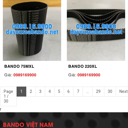
BANDO 75MXL
BANDO 220XL
0989169900
0989169900
Giá:
Giá:
Page
1
2
3
4
5
6
7
...
29
30
Next
1 /
30
r
BANDO VIỆT NAM