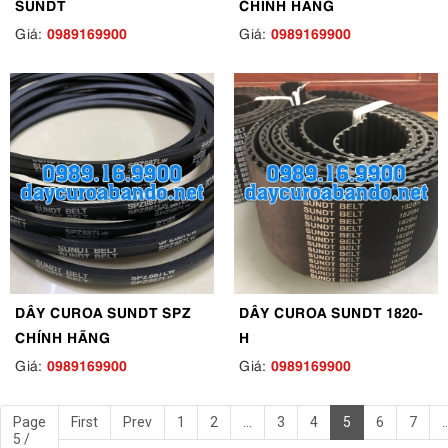
SUNDT
CHÍNH HÃNG
0989169900
0989169900
Giá:
Giá:
DÂY CUROA SUNDT SPZ
DÂY CUROA SUNDT 1820-
CHÍNH HÃNG
H
0989169900
0989169900
Giá:
Giá:
Page
First
Prev
1
2
...
3
4
5
6
7
..
5 /