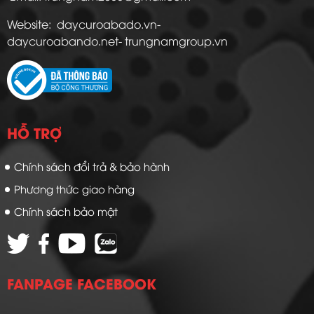
Website: daycuroabado.vn-
daycuroabando.net- trungnamgroup.vn
HỖ TRỢ
Chính sách đổi trả & bảo hành
Phương thức giao hàng
Chính sách bảo mật
FANPAGE FACEBOOK