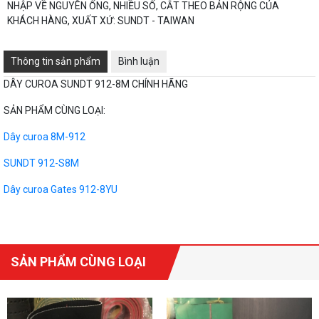
NHẬP VỀ NGUYÊN ỐNG, NHIỀU SỐ, CẮT THEO BẢN RỘNG CỦA
KHÁCH HÀNG, XUẤT XỨ: SUNDT - TAIWAN
Thông tin sản phẩm
Bình luận
DÂY CUROA SUNDT 912-8M CHÍNH HÃNG
SẢN PHẨM CÙNG LOẠI:
Dây curoa 8M-912
SUNDT 912-S8M
Dây curoa Gates 912-8YU
SẢN PHẨM CÙNG LOẠI