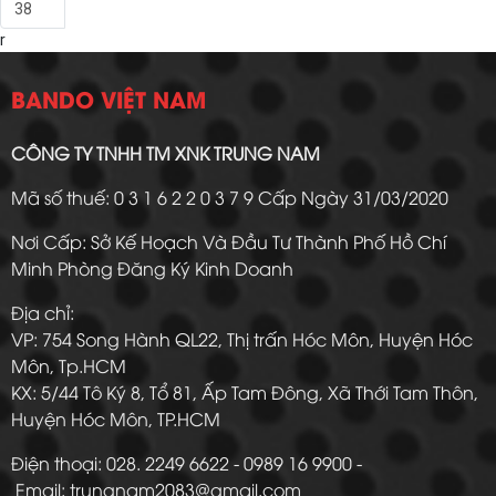
38
r
BANDO VIỆT NAM
CÔNG TY TNHH TM XNK TRUNG NAM
Mã số thuế: 0 3 1 6 2 2 0 3 7 9 Cấp Ngày 31/03/2020
Nơi Cấp: Sở Kế Hoạch Và Đầu Tư Thành Phố Hồ Chí
Minh Phòng Đăng Ký Kinh Doanh
Địa chỉ:
VP: 754 Song Hành QL22, Thị trấn Hóc Môn, Huyện Hóc
Môn, Tp.HCM
KX: 5/44 Tô Ký 8, Tổ 81, Ấp Tam Đông, Xã Thới Tam Thôn,
Huyện Hóc Môn, TP.HCM
Điện thoại: 028. 2249 6622 - 0989 16 9900 -
Email: trungnam2083@gmail.com