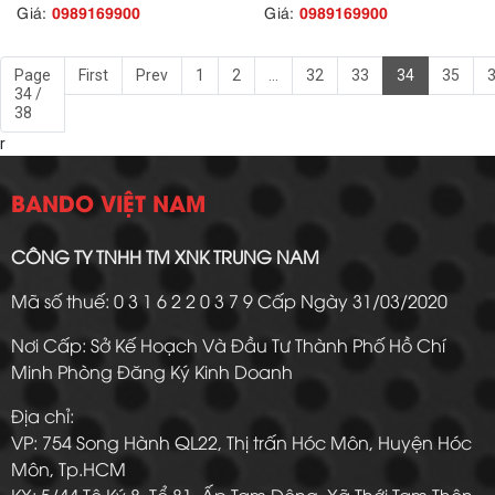
0989169900
0989169900
Giá:
Giá:
Page
First
Prev
1
2
...
32
33
34
35
34 /
38
r
BANDO VIỆT NAM
CÔNG TY TNHH TM XNK TRUNG NAM
Mã số thuế: 0 3 1 6 2 2 0 3 7 9 Cấp Ngày 31/03/2020
Nơi Cấp: Sở Kế Hoạch Và Đầu Tư Thành Phố Hồ Chí
Minh Phòng Đăng Ký Kinh Doanh
Địa chỉ:
VP: 754 Song Hành QL22, Thị trấn Hóc Môn, Huyện Hóc
Môn, Tp.HCM
KX: 5/44 Tô Ký 8, Tổ 81, Ấp Tam Đông, Xã Thới Tam Thôn,