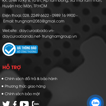
Huyện Hóc Môn, TP.HCM
Điện thoại: 028. 2249 6622 - 0989 16 9900 -
Email: trungnam2083@gmail.com
Website: daycuroabado.vn-
daycuroabando.net- trungnamgroup.vn
HỖ TRỢ
Chính sách đổi trả & bảo hành
Phương thức giao hàng
Chính sách bảo mật
Zalo 1: 0989 16 9900