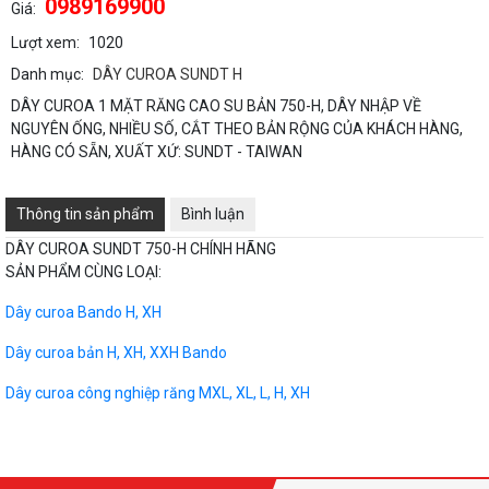
0989169900
Giá:
Lượt xem:
1020
Danh mục:
DÂY CUROA SUNDT H
DÂY CUROA 1 MẶT RĂNG CAO SU BẢN 750-H, DÂY NHẬP VỀ
NGUYÊN ỐNG, NHIỀU SỐ, CẮT THEO BẢN RỘNG CỦA KHÁCH HÀNG,
HÀNG CÓ SẴN, XUẤT XỨ: SUNDT - TAIWAN
Thông tin sản phẩm
Bình luận
DÂY CUROA SUNDT 750-H CHÍNH HÃNG
SẢN PHẨM CÙNG LOẠI:
Dây curoa Bando H, XH
Dây curoa bản H, XH, XXH Bando
Dây curoa công nghiệp răng MXL, XL, L, H, XH