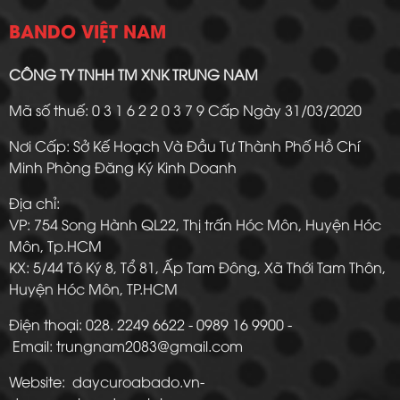
BANDO VIỆT NAM
CÔNG TY TNHH TM XNK TRUNG NAM
Mã số thuế: 0 3 1 6 2 2 0 3 7 9 Cấp Ngày 31/03/2020
Nơi Cấp: Sở Kế Hoạch Và Đầu Tư Thành Phố Hồ Chí
Minh Phòng Đăng Ký Kinh Doanh
Địa chỉ:
VP: 754 Song Hành QL22, Thị trấn Hóc Môn, Huyện Hóc
Môn, Tp.HCM
KX: 5/44 Tô Ký 8, Tổ 81, Ấp Tam Đông, Xã Thới Tam Thôn,
Huyện Hóc Môn, TP.HCM
Điện thoại: 028. 2249 6622 - 0989 16 9900 -
Email: trungnam2083@gmail.com
Website: daycuroabado.vn-