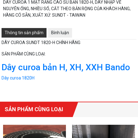
DÂY CUROA 1 MẶT RĂNG CAO SU BẢN 1820-H, DÂY NHẬP VỀ
NGUYÊN ỐNG, NHIỀU SỐ, CẮT THEO BẢN RỘNG CỦA KHÁCH HÀNG,
HÀNG CÓ SẴN, XUẤT XỨ: SUNDT - TAIWAN
Thông tin sản phẩm
Bình luận
DÂY CUROA SUNDT 1820-H CHÍNH HÃNG
SẢN PHẨM CÙNG LOẠI:
Dây curoa bản H, XH, XXH Bando
Dây curoa 1820H
SẢN PHẨM CÙNG LOẠI