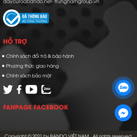
daycuroabando.net- trungnamgroup.vn
HỖ TRỢ
Chính sách đổi trả & bảo hành
Phương thức giao hàng
Chính sách bảo mật
Zalo 1: 0989 16 9900
Zalo 2: 0972 14 9900
FANPAGE FACEBOOK
Copyright © 2021 by
BANDO VIỆT NAM
. All rights reserved.