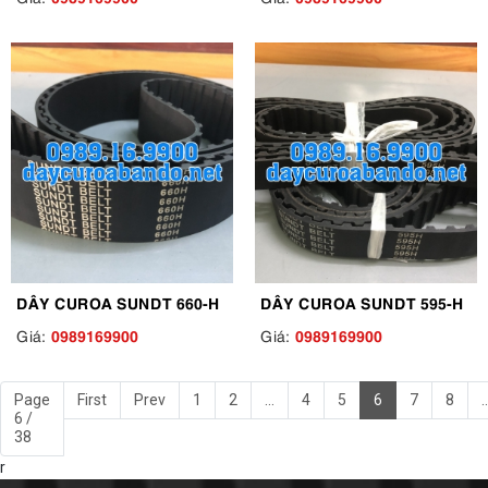
DÂY CUROA SUNDT 660-H
DÂY CUROA SUNDT 595-H
0989169900
0989169900
Giá:
Giá:
Page
First
Prev
1
2
...
4
5
6
7
8
..
6 /
38
r