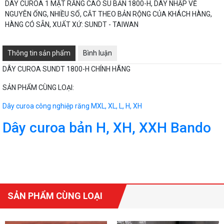
DÂY CUROA 1 MẶT RĂNG CAO SU BẢN 1800-H, DÂY NHẬP VỀ
NGUYÊN ỐNG, NHIỀU SỐ, CẮT THEO BẢN RỘNG CỦA KHÁCH HÀNG,
HÀNG CÓ SẴN, XUẤT XỨ: SUNDT - TAIWAN
Thông tin sản phẩm
Bình luận
DÂY CUROA SUNDT 1800-H CHÍNH HÃNG
SẢN PHẨM CÙNG LOẠI:
Dây curoa công nghiệp răng MXL, XL, L, H, XH
Dây curoa bản H, XH, XXH Bando
SẢN PHẨM CÙNG LOẠI