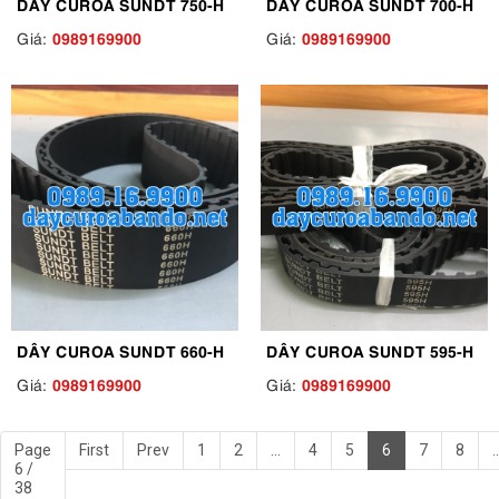
DÂY CUROA SUNDT 750-H
DÂY CUROA SUNDT 700-H
0989169900
0989169900
Giá:
Giá:
DÂY CUROA SUNDT 660-H
DÂY CUROA SUNDT 595-H
0989169900
0989169900
Giá:
Giá:
Page
First
Prev
1
2
...
4
5
6
7
8
..
6 /
38