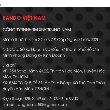
r
BANDO VIỆT NAM
CÔNG TY TNHH TM XNK TRUNG NAM
Mã số thuế: 0 3 1 6 2 2 0 3 7 9 Cấp Ngày 31/03/2020
Nơi Cấp: Sở Kế Hoạch Và Đầu Tư Thành Phố Hồ Chí
Minh Phòng Đăng Ký Kinh Doanh
Địa chỉ:
VP: 754 Song Hành QL22, Thị trấn Hóc Môn, Huyện Hóc
Môn, Tp.HCM
KX: 5/44 Tô Ký 8, Tổ 81, Ấp Tam Đông, Xã Thới Tam Thôn,
Huyện Hóc Môn, TP.HCM
Điện thoại: 028. 2249 6622 - 0989 16 9900 -
Email: trungnam2083@gmail.com