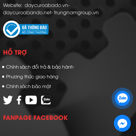
Website: daycuroabado.vn-
daycuroabando.net- trungnamgroup.vn
HỖ TRỢ
Chính sách đổi trả & bảo hành
Phương thức giao hàng
Chính sách bảo mật
Zalo 1: 0989 16 9900
Zalo 2: 0972 14 9900
FANPAGE FACEBOOK