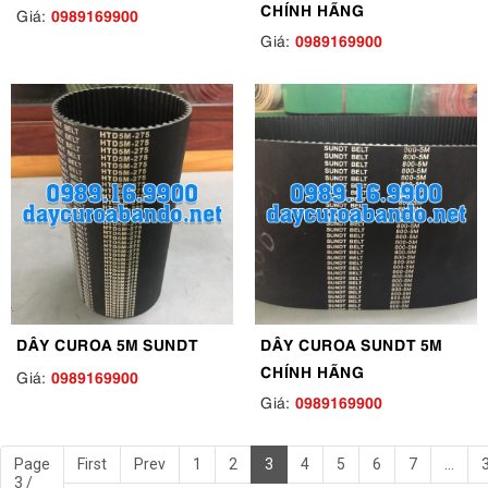
CHÍNH HÃNG
0989169900
Giá:
0989169900
Giá:
DÂY CUROA 5M SUNDT
DÂY CUROA SUNDT 5M
CHÍNH HÃNG
0989169900
Giá:
0989169900
Giá:
Page
First
Prev
1
2
3
4
5
6
7
...
3 /