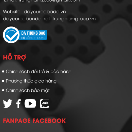
Website: daycuroabado.vn-
daycuroabando.net- trungnamgroup.vn
HỖ TRỢ
Chính sách đổi trả & bảo hành
Phương thức giao hàng
Chính sách bảo mật
FANPAGE FACEBOOK