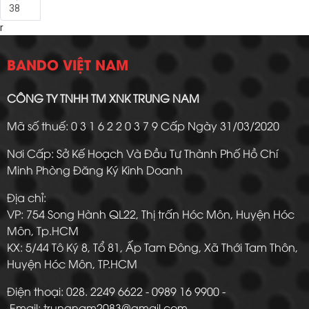
38
r
BANDO VIỆT NAM
CÔNG TY TNHH TM XNK TRUNG NAM
Mã số thuế: 0 3 1 6 2 2 0 3 7 9 Cấp Ngày 31/03/2020
Nơi Cấp: Sở Kế Hoạch Và Đầu Tư Thành Phố Hồ Chí
Minh Phòng Đăng Ký Kinh Doanh
Địa chỉ:
VP: 754 Song Hành QL22, Thị trấn Hóc Môn, Huyện Hóc
Môn, Tp.HCM
KX: 5/44 Tô Ký 8, Tổ 81, Ấp Tam Đông, Xã Thới Tam Thôn,
Huyện Hóc Môn, TP.HCM
Điện thoại: 028. 2249 6622 - 0989 16 9900 -
Email: trungnam2083@gmail.com