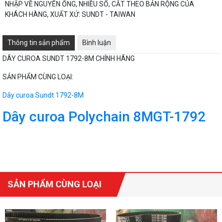
NHẬP VỀ NGUYÊN ỐNG, NHIỀU SỐ, CẮT THEO BẢN RỘNG CỦA
KHÁCH HÀNG, XUẤT XỨ: SUNDT - TAIWAN
Thông tin sản phẩm
Bình luận
DÂY CUROA SUNDT 1792-8M CHÍNH HÃNG
SẢN PHẨM CÙNG LOẠI:
Dây curoa Sundt 1792-8M
Dây curoa Polychain 8MGT-1792
SẢN PHẨM CÙNG LOẠI