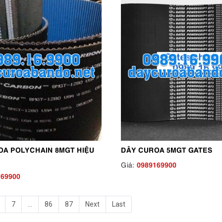
OA POLYCHAIN 8MGT HIỆU
DÂY CUROA 5MGT GATES
0989169900
Giá:
169900
7
...
86
87
Next
Last