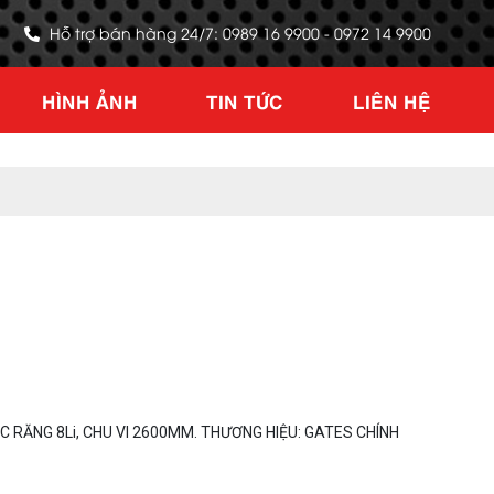
Hỗ trợ bán hàng 24/7: 0989 16 9900 - 0972 14 9900
HÌNH ẢNH
TIN TỨC
LIÊN HỆ
 RĂNG 8Li, CHU VI 2600MM. THƯƠNG HIỆU: GATES CHÍNH