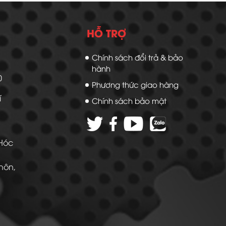
HỖ TRỢ
Chính sách đổi trả & bảo
hành
20
Phương thức giao hàng
í
Chính sách bảo mật
 Hóc
Thôn,
 -