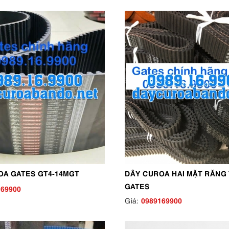
OA GATES GT4-14MGT
DÂY CUROA HAI MẶT RĂNG
GATES
169900
0989169900
Giá: