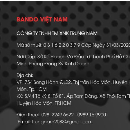
BANDO VIỆT NAM
CÔNG TY TNHH TM XNK TRUNG NAM
Mã số thuế: 0 3 1 6 2 2 0 3 7 9 Cấp Ngày 31/03/20
Nơi Cấp: Sở Kế Hoạch Và Đầu Tư Thành Phố Hồ Ch
Minh Phòng Đăng Ký Kinh Doanh
Địa chỉ:
VP: 754 Song Hành QL22, Thị trấn Hóc Môn, Huyện
Môn, Tp.HCM
KX: 5/44 Tô Ký 8, Tổ 81, Ấp Tam Đông, Xã Thới Tam 
Huyện Hóc Môn, TP.HCM
Điện thoại: 028. 2249 6622 - 0989 16 9900
Email: trungnam2083@gmail.com