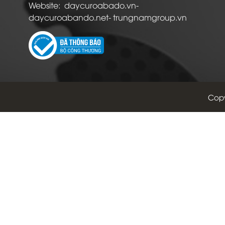
Website: daycuroabado.vn-
daycuroabando.net- trungnamgroup.vn
Copy