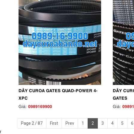
DÂY CUROA GATES QUAD-POWER 4-
DÂY CUR
XPC
GATES
0989169900
0989
Giá:
Giá:
Page 2 / 87
First
Prev
1
2
3
4
5
6
r