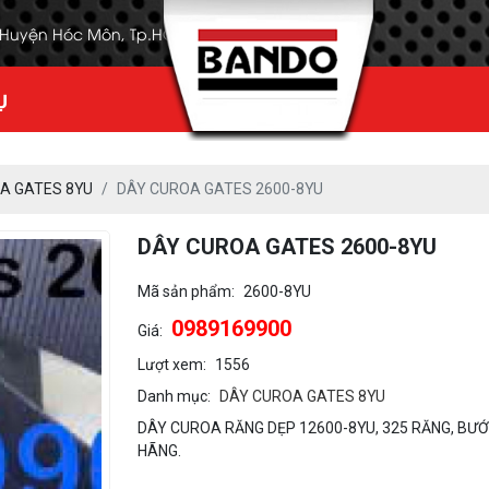
, Huyện Hóc Môn, Tp.HCM
Ụ
A GATES 8YU
DÂY CUROA GATES 2600-8YU
DÂY CUROA GATES 2600-8YU
Mã sản phẩm:
2600-8YU
0989169900
Giá:
Lượt xem:
1556
Danh mục:
DÂY CUROA GATES 8YU
DÂY CUROA RĂNG DẸP 12600-8YU, 325 RĂNG, BƯỚC
HÃNG.