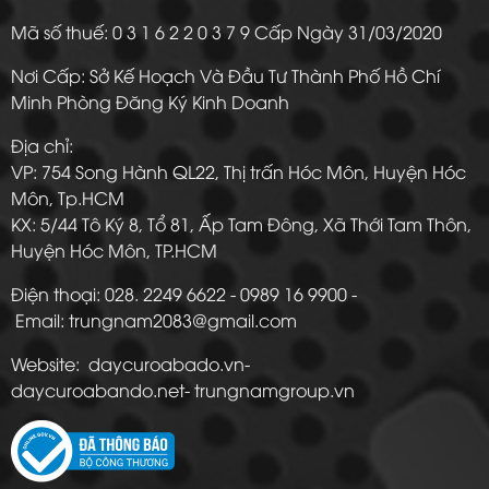
Mã số thuế: 0 3 1 6 2 2 0 3 7 9 Cấp Ngày 31/03/2020
Nơi Cấp: Sở Kế Hoạch Và Đầu Tư Thành Phố Hồ Chí
Minh Phòng Đăng Ký Kinh Doanh
Địa chỉ:
VP: 754 Song Hành QL22, Thị trấn Hóc Môn, Huyện Hóc
Môn, Tp.HCM
KX: 5/44 Tô Ký 8, Tổ 81, Ấp Tam Đông, Xã Thới Tam Thôn,
Huyện Hóc Môn, TP.HCM
Điện thoại: 028. 2249 6622 - 0989 16 9900 -
Email: trungnam2083@gmail.com
Website: daycuroabado.vn-
daycuroabando.net- trungnamgroup.vn