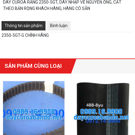
DÂY CUROA RĂNG 2350-5GT, DÂY NHẬP VỀ NGUYÊN ỐNG, CẮT
THEO BẢN RỘNG KHÁCH HÀNG, HÀNG CÓ SẴN
Thông tin sản phẩm
Bình luận
2350-5GT-G CHÍNH HÃNG
SẢN PHẨM CÙNG LOẠI