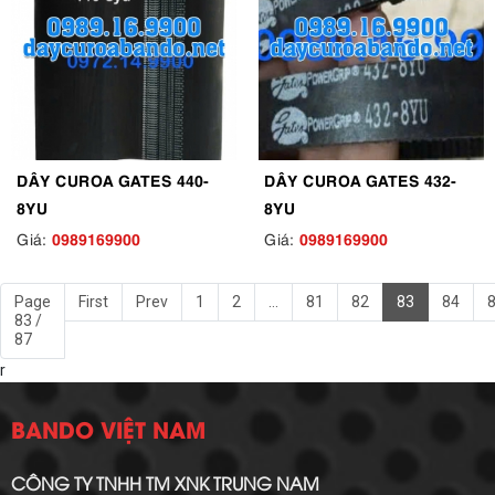
DÂY CUROA GATES 440-
DÂY CUROA GATES 432-
8YU
8YU
0989169900
0989169900
Giá:
Giá:
Page
First
Prev
1
2
...
81
82
83
84
83 /
87
r
BANDO VIỆT NAM
CÔNG TY TNHH TM XNK TRUNG NAM