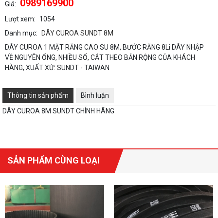
0989169900
Giá:
Lượt xem:
1054
Danh mục:
DÂY CUROA SUNDT 8M
DÂY CUROA 1 MẶT RĂNG CAO SU 8M, BƯỚC RĂNG 8Li DÂY NHẬP
VỀ NGUYÊN ỐNG, NHIỀU SỐ, CẮT THEO BẢN RỘNG CỦA KHÁCH
HÀNG, XUẤT XỨ: SUNDT - TAIWAN
Thông tin sản phẩm
Bình luận
DÂY CUROA 8M SUNDT CHÍNH HÃNG
SẢN PHẨM CÙNG LOẠI