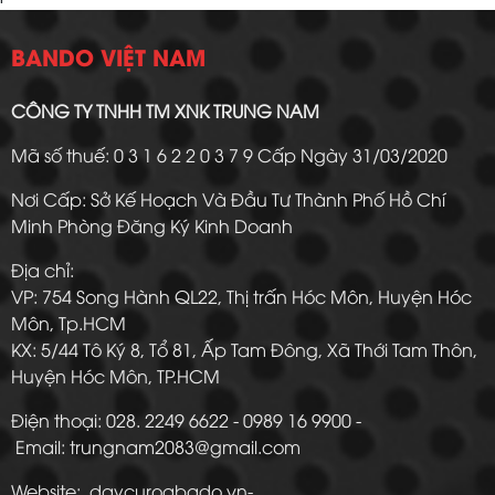
BANDO VIỆT NAM
CÔNG TY TNHH TM XNK TRUNG NAM
Mã số thuế: 0 3 1 6 2 2 0 3 7 9 Cấp Ngày 31/03/2020
Nơi Cấp: Sở Kế Hoạch Và Đầu Tư Thành Phố Hồ Chí
Minh Phòng Đăng Ký Kinh Doanh
Địa chỉ:
VP: 754 Song Hành QL22, Thị trấn Hóc Môn, Huyện Hóc
Môn, Tp.HCM
KX: 5/44 Tô Ký 8, Tổ 81, Ấp Tam Đông, Xã Thới Tam Thôn,
Huyện Hóc Môn, TP.HCM
Điện thoại: 028. 2249 6622 - 0989 16 9900 -
Email: trungnam2083@gmail.com
Website: daycuroabado.vn-