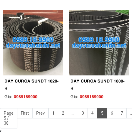
DÂY CUROA SUNDT 1820-
DÂY CUROA SUNDT 1800-
H
H
0989169900
0989169900
Giá:
Giá:
Page
First
Prev
1
2
...
3
4
5
6
7
..
5 /
38
r