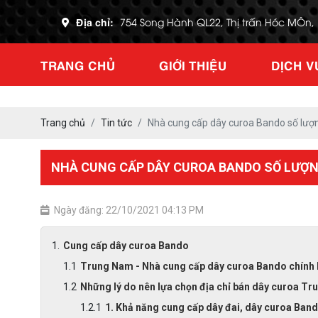
Địa chỉ:
754 Song Hành QL22, Thị trấn Hóc MÔn
TRANG CHỦ
GIỚI THIỆU
DỊCH V
Trang chủ
Tin tức
Nhà cung cấp dây curoa Bando số lượn
NHÀ CUNG CẤP DÂY CUROA BANDO SỐ LƯỢN
Ngày đăng: 22/10/2021 04:13 PM
Cung cấp dây curoa Bando
Trung Nam - Nhà cung cấp dây curoa Bando chính h
Những lý do nên lựa chọn địa chỉ bán dây curoa T
1. Khả năng cung cấp dây đai, dây curoa Band