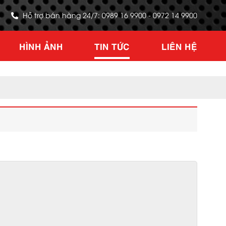
Hỗ trợ bán hàng 24/7: 0989 16 9900 - 0972 14 9900
HÌNH ẢNH
TIN TỨC
LIÊN HỆ