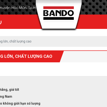
, Huyện Hóc Môn, Tp.HCM
Ụ
g lớn, chất lượng cao
G LỚN, CHẤT LƯỢNG CAO
ãng, giá tốt
rung Nam
o không giới hạn số lượng