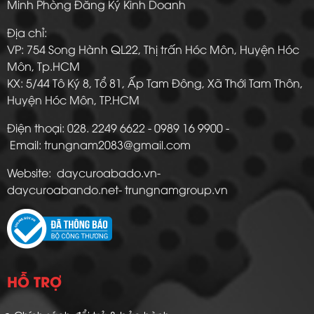
Minh Phòng Đăng Ký Kinh Doanh
Địa chỉ:
VP: 754 Song Hành QL22, Thị trấn Hóc Môn, Huyện Hóc
Môn, Tp.HCM
KX: 5/44 Tô Ký 8, Tổ 81, Ấp Tam Đông, Xã Thới Tam Thôn,
Huyện Hóc Môn, TP.HCM
Điện thoại: 028. 2249 6622 - 0989 16 9900 -
Email: trungnam2083@gmail.com
Website: daycuroabado.vn-
daycuroabando.net- trungnamgroup.vn
HỖ TRỢ