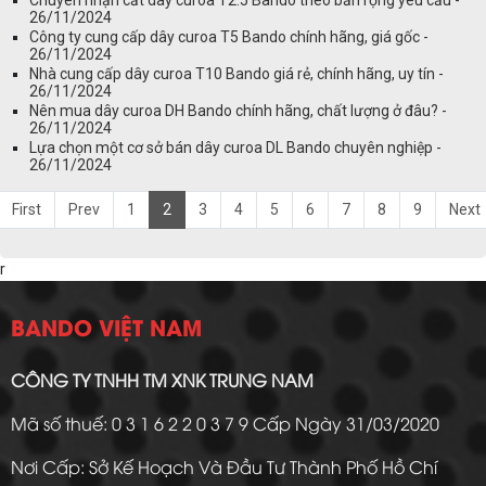
Chuyên nhận cắt dây curoa T2.5 Bando theo bản rộng yêu cầu -
26/11/2024
Công ty cung cấp dây curoa T5 Bando chính hãng, giá gốc -
26/11/2024
Nhà cung cấp dây curoa T10 Bando giá rẻ, chính hãng, uy tín -
26/11/2024
Nên mua dây curoa DH Bando chính hãng, chất lượng ở đâu? -
26/11/2024
Lựa chọn một cơ sở bán dây curoa DL Bando chuyên nghiệp -
26/11/2024
First
Prev
1
2
3
4
5
6
7
8
9
Next
r
BANDO VIỆT NAM
CÔNG TY TNHH TM XNK TRUNG NAM
Mã số thuế: 0 3 1 6 2 2 0 3 7 9 Cấp Ngày 31/03/2020
Nơi Cấp: Sở Kế Hoạch Và Đầu Tư Thành Phố Hồ Chí