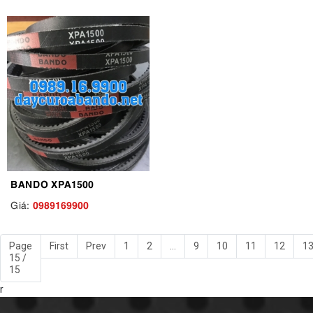
BANDO XPA1500
0989169900
Giá:
Page
First
Prev
1
2
...
9
10
11
12
1
15 /
15
r