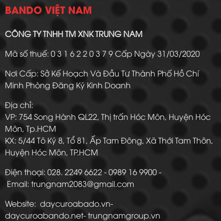
BANDO VIỆT NAM
CÔNG TY TNHH TM XNK TRUNG NAM
Mã số thuế: 0 3 1 6 2 2 0 3 7 9 Cấp Ngày 31/03/2020
Nơi Cấp: Sở Kế Hoạch Và Đầu Tư Thành Phố Hồ Chí
Minh Phòng Đăng Ký Kinh Doanh
Địa chỉ:
VP: 754 Song Hành QL22, Thị trấn Hóc Môn, Huyện Hóc
Môn, Tp.HCM
KX: 5/44 Tô Ký 8, Tổ 81, Ấp Tam Đông, Xã Thới Tam Thôn,
Huyện Hóc Môn, TP.HCM
Điện thoại: 028. 2249 6622 - 0989 16 9900 -
Email: trungnam2083@gmail.com
Website: daycuroabado.vn-
daycuroabando.net- trungnamgroup.vn