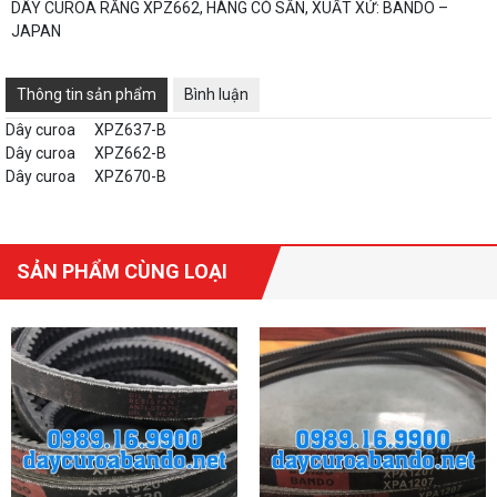
DÂY CUROA RĂNG XPZ662, HÀNG CÓ SẴN, XUẤT XỨ: BANDO –
JAPAN
Thông tin sản phẩm
Bình luận
Dây curoa
XPZ637-B
Dây curoa
XPZ662-B
Dây curoa
XPZ670-B
SẢN PHẨM CÙNG LOẠI