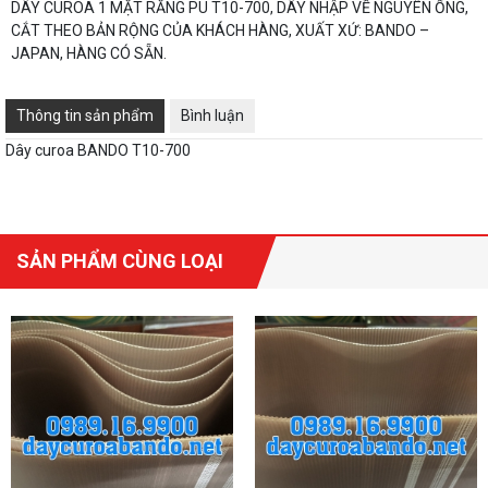
DÂY CUROA 1 MẶT RĂNG PU T10-700, DÂY NHẬP VỀ NGUYÊN ỐNG,
CẮT THEO BẢN RỘNG CỦA KHÁCH HÀNG, XUẤT XỨ: BANDO –
JAPAN, HÀNG CÓ SẴN.
Thông tin sản phẩm
Bình luận
Dây curoa BANDO T10-700
SẢN PHẨM CÙNG LOẠI