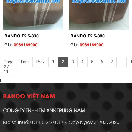
BANDO T2.5-330
BANDO T2.5-380
0989169900
0989169900
Giá:
Giá:
Page
First
Prev
1
2
3
4
5
6
7
...
2 /
11
r
BANDO VIỆT NAM
CÔNG TY TNHH TM XNK TRUNG NAM
Mã số thuế: 0 3 1 6 2 2 0 3 7 9 Cấp Ngày 31/03/2020