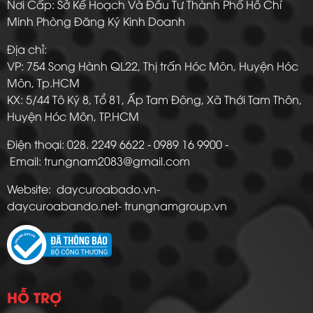
Nơi Cấp: Sở Kế Hoạch Và Đầu Tư Thành Phố Hồ Chí
Minh Phòng Đăng Ký Kinh Doanh
Địa chỉ:
VP: 754 Song Hành QL22, Thị trấn Hóc Môn, Huyện Hóc
Môn, Tp.HCM
KX: 5/44 Tô Ký 8, Tổ 81, Ấp Tam Đông, Xã Thới Tam Thôn,
Huyện Hóc Môn, TP.HCM
Điện thoại: 028. 2249 6622 - 0989 16 9900 -
Email: trungnam2083@gmail.com
Website: daycuroabado.vn-
daycuroabando.net- trungnamgroup.vn
HỖ TRỢ