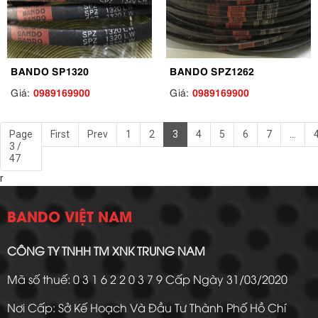
BANDO SP1320
BANDO SPZ1262
0989169900
0989169900
Giá:
Giá:
Page
First
Prev
1
2
3
4
5
6
7
...
3 /
47
r
BANDO VIỆT NAM
CÔNG TY TNHH TM XNK TRUNG NAM
Mã số thuế: 0 3 1 6 2 2 0 3 7 9 Cấp Ngày 31/03/2020
Nơi Cấp: Sở Kế Hoạch Và Đầu Tư Thành Phố Hồ Chí