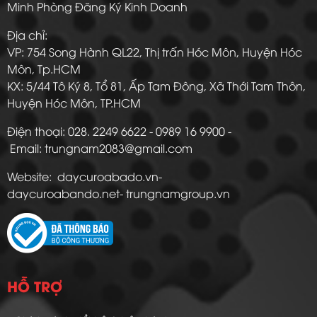
Minh Phòng Đăng Ký Kinh Doanh
Địa chỉ:
VP: 754 Song Hành QL22, Thị trấn Hóc Môn, Huyện Hóc
Môn, Tp.HCM
KX: 5/44 Tô Ký 8, Tổ 81, Ấp Tam Đông, Xã Thới Tam Thôn,
Huyện Hóc Môn, TP.HCM
Điện thoại: 028. 2249 6622 - 0989 16 9900 -
Email: trungnam2083@gmail.com
Website: daycuroabado.vn-
daycuroabando.net- trungnamgroup.vn
HỖ TRỢ