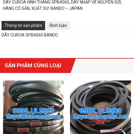
DÂY CUROA HÌNH THANG SPB4060, DÂY NHẬP VỀ NGUYÊN SỢI,
HÀNG CÓ SẴN, XUẤT XỨ: BANDO – JAPAN
Thông tin sản phẩm
Bình luận
DÂY CUROA SPB4060 BANDO
SẢN PHẨM CÙNG LOẠI