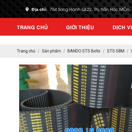
Địa chỉ:
754 Song Hành QL22, Thị trấn Hóc MÔn
TRANG CHỦ
GIỚI THIỆU
DỊCH V
Trang chủ
Sản phẩm
BANDO STS Belts
STS S8M