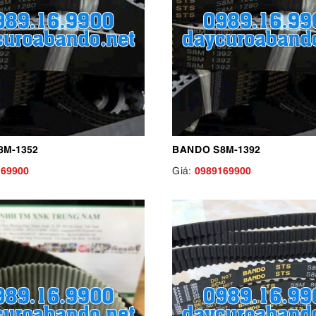
8M-1352
BANDO S8M-1392
169900
0989169900
Giá: