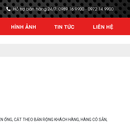
Hỗ trợ bán hàng 24/7: 0989 16 9900 - 0972 14 9900
HÌNH ẢNH
TIN TỨC
LIÊN HỆ
N ỐNG, CẮT THEO BẢN RỘNG KHÁCH HÀNG, HÀNG CÓ SẴN,