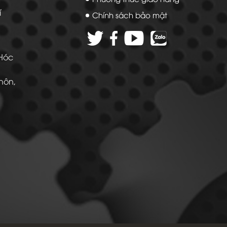
í
Chính sách bảo mật
 Hóc
Thôn,
 -