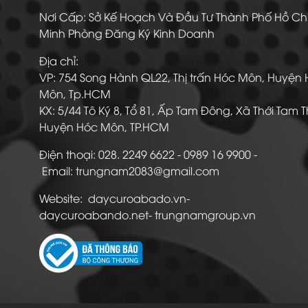
Nơi Cấp: Sở Kế Hoạch Và Đầu Tư Thành Phố Hồ Ch
Minh Phòng Đăng Ký Kinh Doanh
Địa chỉ:
VP: 754 Song Hành QL22, Thị trấn Hóc Môn, Huyện
Môn, Tp.HCM
KX: 5/44 Tô Ký 8, Tổ 81, Ấp Tam Đông, Xã Thới Tam 
Huyện Hóc Môn, TP.HCM
Điện thoại: 028. 2249 6622 - 0989 16 9900
Email: trungnam2083@gmail.com
Website: daycuroabado.vn-
daycuroabando.net- trungnamgroup.vn