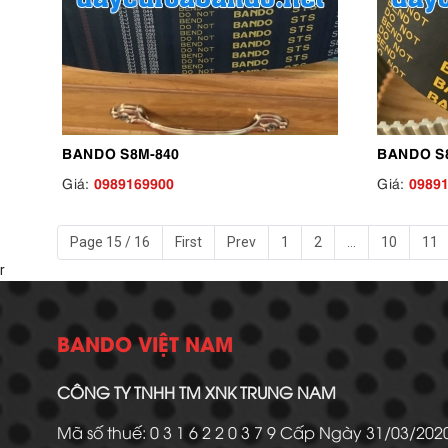
BANDO S8M-840
BANDO S
0989169900
0989
Giá:
Giá:
Page 15 / 16
First
Prev
1
2
...
10
11
r
BANDO VIỆT NAM
CÔNG TY TNHH TM XNK TRUNG NAM
Mã số thuế: 0 3 1 6 2 2 0 3 7 9 Cấp Ngày 31/03/20