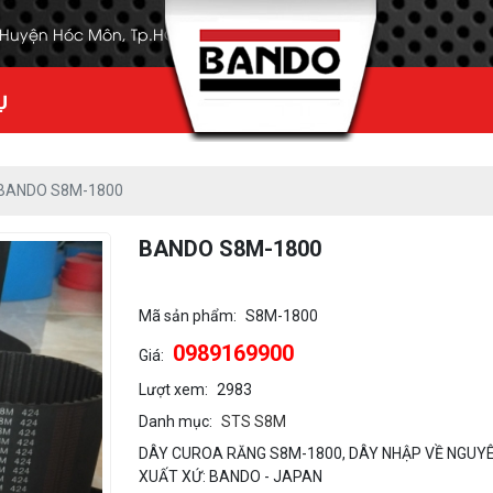
, Huyện Hóc Môn, Tp.HCM
Ụ
BANDO S8M-1800
BANDO S8M-1800
Mã sản phẩm:
S8M-1800
0989169900
Giá:
Lượt xem:
2983
Danh mục:
STS S8M
DÂY CUROA RĂNG S8M-1800, DÂY NHẬP VỀ NGUYÊ
XUẤT XỨ: BANDO - JAPAN