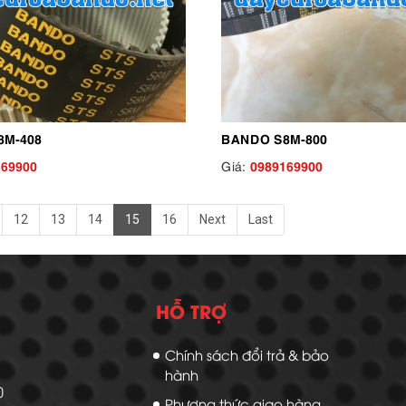
8M-408
BANDO S8M-800
169900
0989169900
Giá:
12
13
14
15
16
Next
Last
HỖ TRỢ
Chính sách đổi trả & bảo
hành
20
Phương thức giao hàng