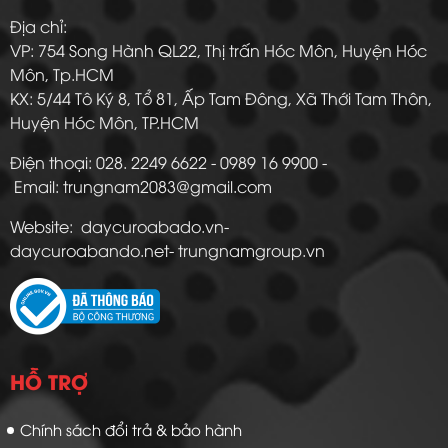
Địa chỉ:
VP: 754 Song Hành QL22, Thị trấn Hóc Môn, Huyện Hóc
Môn, Tp.HCM
KX: 5/44 Tô Ký 8, Tổ 81, Ấp Tam Đông, Xã Thới Tam Thôn,
Huyện Hóc Môn, TP.HCM
Điện thoại: 028. 2249 6622 - 0989 16 9900 -
Email: trungnam2083@gmail.com
Website: daycuroabado.vn-
daycuroabando.net- trungnamgroup.vn
HỖ TRỢ
Chính sách đổi trả & bảo hành