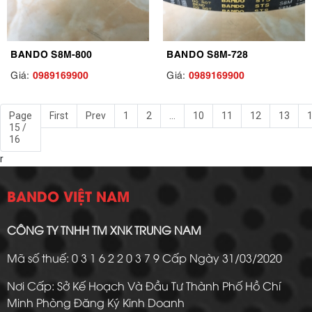
BANDO S8M-800
BANDO S8M-728
0989169900
0989169900
Giá:
Giá:
Page
First
Prev
1
2
...
10
11
12
13
15 /
16
r
BANDO VIỆT NAM
CÔNG TY TNHH TM XNK TRUNG NAM
Mã số thuế: 0 3 1 6 2 2 0 3 7 9 Cấp Ngày 31/03/2020
Nơi Cấp: Sở Kế Hoạch Và Đầu Tư Thành Phố Hồ Chí
Minh Phòng Đăng Ký Kinh Doanh