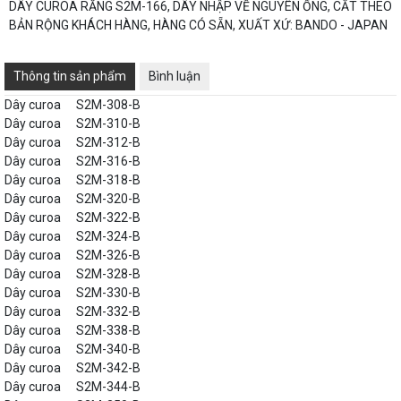
DÂY CUROA RĂNG S2M-166, DÂY NHẬP VỀ NGUYÊN ỐNG, CẮT THEO
BẢN RỘNG KHÁCH HÀNG, HÀNG CÓ SẴN, XUẤT XỨ: BANDO - JAPAN
Thông tin sản phẩm
Bình luận
Dây curoa
S2M-308-B
Dây curoa
S2M-310-B
Dây curoa
S2M-312-B
Dây curoa
S2M-316-B
Dây curoa
S2M-318-B
Dây curoa
S2M-320-B
Dây curoa
S2M-322-B
Dây curoa
S2M-324-B
Dây curoa
S2M-326-B
Dây curoa
S2M-328-B
Dây curoa
S2M-330-B
Dây curoa
S2M-332-B
Dây curoa
S2M-338-B
Dây curoa
S2M-340-B
Dây curoa
S2M-342-B
Dây curoa
S2M-344-B