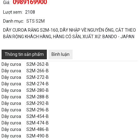
0989169900
Giá:
Lượt xem:
2108
Danh mục:
STS S2M
DÂY CUROA RĂNG S2M-160, DÂY NHẬP VỀ NGUYÊN ỐNG, CẮT THEO
BẢN RỘNG KHÁCH HÀNG, HÀNG CÓ SẴN, XUẤT XỨ: BANDO - JAPAN
Thông tin sản phẩm
Bình luận
Dây curoa
S2M-262-B
Dây curoa
S2M-266-B
Dây curoa
S2M-272-B
Dây curoa
S2M-274-B
Dây curoa
S2M-280-B
Dây curoa
S2M-288-B
Dây curoa
S2M-292-B
Dây curoa
S2M-296-B
Dây curoa
S2M-454-B
Dây curoa
S2M-474-B
Dây curoa
S2M-486-B
Dây curoa
S2M-490-B