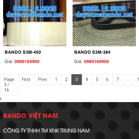
BANDO S3M-450
BANDO S3M-384
0989169900
0989169900
Giá:
Giá:
Page
First
Prev
1
2
3
4
5
6
7
...
3 /
16
r
BANDO VIỆT NAM
CÔNG TY TNHH TM XNK TRUNG NAM