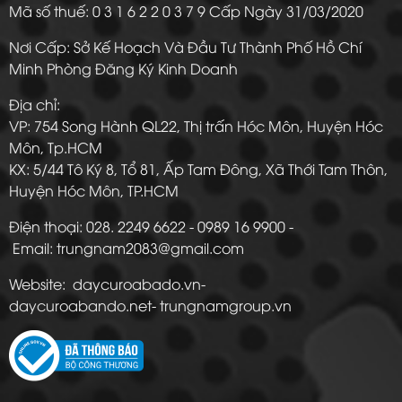
Mã số thuế: 0 3 1 6 2 2 0 3 7 9 Cấp Ngày 31/03/2020
Nơi Cấp: Sở Kế Hoạch Và Đầu Tư Thành Phố Hồ Chí
Minh Phòng Đăng Ký Kinh Doanh
Địa chỉ:
VP: 754 Song Hành QL22, Thị trấn Hóc Môn, Huyện Hóc
Môn, Tp.HCM
KX: 5/44 Tô Ký 8, Tổ 81, Ấp Tam Đông, Xã Thới Tam Thôn,
Huyện Hóc Môn, TP.HCM
Điện thoại: 028. 2249 6622 - 0989 16 9900 -
Email: trungnam2083@gmail.com
Website: daycuroabado.vn-
daycuroabando.net- trungnamgroup.vn