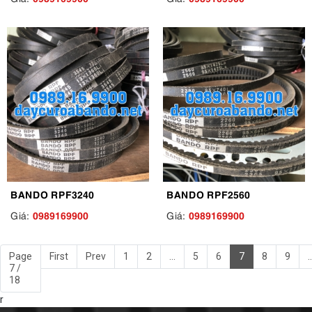
BANDO RPF3240
BANDO RPF2560
0989169900
0989169900
Giá:
Giá:
Page
First
Prev
1
2
...
5
6
7
8
9
..
7 /
18
r