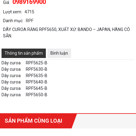
0989169900
Giá:
Lượt xem:
4715
Danh mục:
RPF
DÂY CUROA RĂNG RPF5650, XUẤT XỨ: BANDO – JAPAN, HÀNG CÓ
SẴN.
Thông tin sản phẩm
Bình luận
Dây curoa
RPF5625-B
Dây curoa
RPF5630-B
Dây curoa
RPF5635-B
Dây curoa
RPF5640-B
Dây curoa
RPF5645-B
Dây curoa
RPF5650-B
SẢN PHẨM CÙNG LOẠI