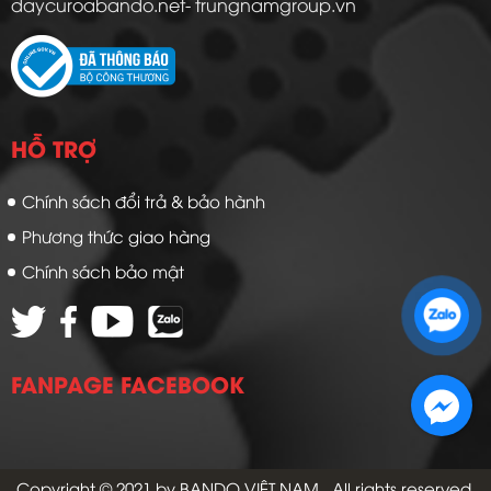
daycuroabando.net- trungnamgroup.vn
HỖ TRỢ
Chính sách đổi trả & bảo hành
Phương thức giao hàng
Chính sách bảo mật
Zalo 1: 0989 16 9900
Zalo 2: 0972 14 9900
FANPAGE FACEBOOK
Copyright © 2021 by
BANDO VIỆT NAM
. All rights reserved.