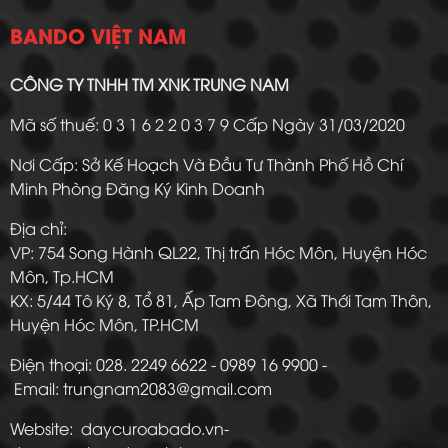
BANDO VIỆT NAM
CÔNG TY TNHH TM XNK TRUNG NAM
Mã số thuế: 0 3 1 6 2 2 0 3 7 9 Cấp Ngày 31/03/2020
Nơi Cấp: Sở Kế Hoạch Và Đầu Tư Thành Phố Hồ Chí
Minh Phòng Đăng Ký Kinh Doanh
Địa chỉ:
VP: 754 Song Hành QL22, Thị trấn Hóc Môn, Huyện Hóc
Môn, Tp.HCM
KX: 5/44 Tô Ký 8, Tổ 81, Ấp Tam Đông, Xã Thới Tam Thôn,
Huyện Hóc Môn, TP.HCM
Điện thoại: 028. 2249 6622 - 0989 16 9900 -
Email: trungnam2083@gmail.com
Website: daycuroabado.vn-